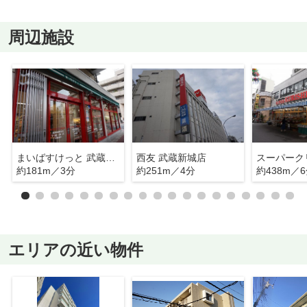
周辺施設
まいばすけっと 武蔵新城駅前店
西友 武蔵新城店
約181m／3分
約251m／4分
約438m／
エリアの近い物件