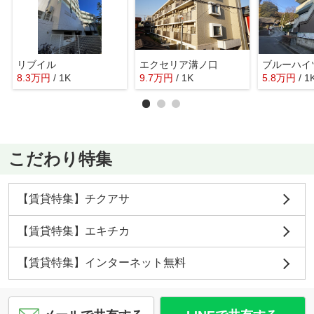
リブイル
エクセリア溝ノ口
ブルーハイ
8.3
万
円
/ 1K
9.7
万
円
/ 1K
5.8
万
円
/ 1
こだわり特集
【賃貸特集】チクアサ
【賃貸特集】エキチカ
【賃貸特集】インターネット無料