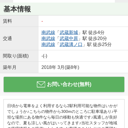
基本情報
賃料
-
南武線
「
武蔵新城
」駅 徒歩4分
交通
南武線
「
武蔵中原
」駅 徒歩20分
南武線
「
武蔵溝ノ口
」駅 徒歩25分
間取り(面積)
-(-)
築年月
2018年 3月(築8年)
お問い合わせ(無料)
日頃から電車をよく利用するなら2駅利用可能な物件はいかが
でしょうか♪こちらの物件から300mのところに駐車場あり♪平
坦な場所にある物件なら毎日の移動も快適です♪風通しが良好
なので、夏も涼しい風がはいってきます♪当社スタッフが地域