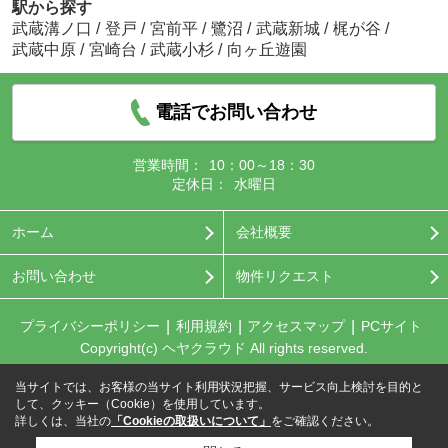
駅から探す
武蔵溝ノ口
/
登戸
/
宮前平
/
鷺沼
/
武蔵新城
/
梶が谷
/
武蔵中原
/
宮崎台
/
武蔵小杉
/
向ヶ丘遊園
電話でお問い合わせ
営業時間：
10：00～18：30
定休日：
水曜日
ホーム
会社概要
お問い合わせ
物件リクエスト
プライバシーポリシー
利用規約
アクセスマップ
PCサイト
Copyright(c) ヘヤクラウド All rights reserved.
当サイトでは、お客様の当サイト利用状況把握、サービス向上検討を目的と
して、クッキー（Cookie）を使用しています。
詳しくは、当社の
「Cookieの取扱いについて」
をご確認ください。