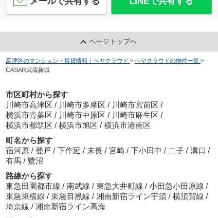
メールで共有する
LINEで共有する
ページトップへ
高津区のマンション・賃貸情報｜ヘヤクラウド
>
ヘヤクラウドの物件一覧
>
CASAR武蔵新城
市区町村から探す
川崎市高津区
/
川崎市多摩区
/
川崎市宮前区
/
横浜市青葉区
/
川崎市中原区
/
川崎市麻生区
/
横浜市都筑区
/
横浜市旭区
/
横浜市港南区
町名から探す
宿河原
/
登戸
/
下作延
/
末長
/
宮崎
/
下小田中
/
二子
/
溝口
/
有馬
/
鷺沼
路線から探す
東急田園都市線
/
南武線
/
東急大井町線
/
小田急小田原線
/
東急東横線
/
東急目黒線
/
湘南新宿ライン宇須
/
横須賀線
/
埼京線
/
湘南新宿ライン高海