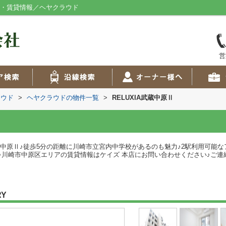
ョン・賃貸情報／ヘヤクラウド
営
ラウド
>
ヘヤクラウドの物件一覧
>
RELUXIA武蔵中原Ⅱ
武蔵中原Ⅱ♪徒歩5分の距離に川崎市立宮内中学校があるのも魅力♪2駅利用可能
崎市中原区エリアの賃貸情報はケイズ 本店にお問い合わせください♪ご連絡はお
RY