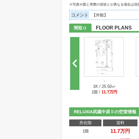
※写真や図と実際の現状とが異なる場合は現
コメント
【外観】
FLOOR PLANS
間取り
-
1K / 25.50㎡
1階 /
11.7万円
RELUXIA武蔵中原Ⅱの空室情報
所在階
賃料
11.7万円
1階