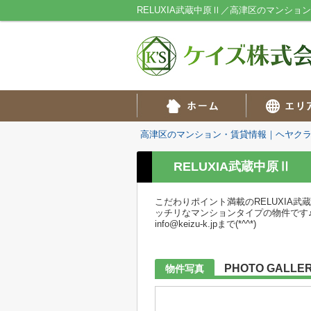
RELUXIA武蔵中原Ⅱ／高津区のマンシ
高津区のマンション・賃貸情報｜ヘヤク
RELUXIA武蔵中原Ⅱ
こだわりポイント満載のRELUXIA
ッチリなマンションタイプの物件です♪川
info@keizu-k.jpまで(*^^*)
PHOTO GALLE
物件写真