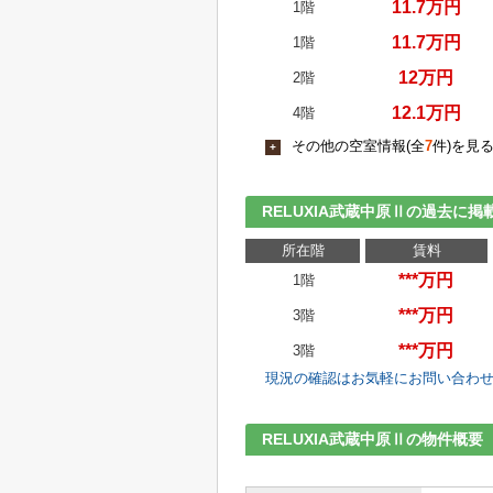
11.7万円
1階
11.7万円
1階
12万円
2階
12.1万円
4階
その他の空室情報(全
7
件)を見
+
RELUXIA武蔵中原Ⅱの過去に
所在階
賃料
***万円
1階
***万円
3階
***万円
3階
現況の確認はお気軽にお問い合わ
RELUXIA武蔵中原Ⅱの物件概要