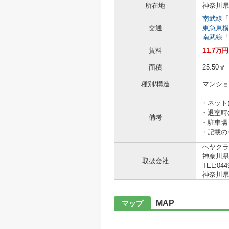
所在地
神奈川県
南武線
「
交通
東急東横
南武線
「
賃料
11.7万
面積
25.50㎡
種別/構造
マンショ
・ネット
・退室時
備考
・駐車場
・記載の
ヘヤクラ
神奈川県
取扱会社
TEL:044
神奈川県知
MAP
マップ