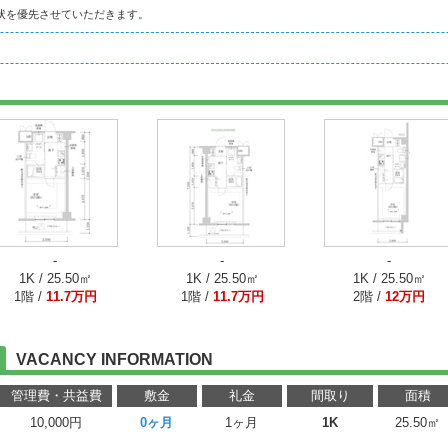
状を優先させていただきます。
-
-
-
1K / 25.50㎡
1K / 25.50㎡
1K / 25.50㎡
1階 /
11.7万円
1階 /
11.7万円
2階 /
12万円
VACANCY INFORMATION
管理費・共益費
敷金
礼金
間取り
面積
10,000円
0ヶ月
1ヶ月
1K
25.50㎡