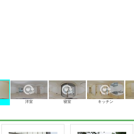
洋室
寝室
キッチン