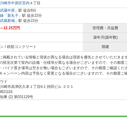
川崎市中原区
宮内
４丁目
武蔵中原
」駅 徒歩8分
線
「
新丸子
」駅 徒歩22分
武蔵新城
」駅 徒歩22分
円～12.15万円
管理費・共益費
築年月(築年数)
ン / 鉄筋コンクリート
階建
に掲載されている情報と現状が異なる場合は現状を優先とさせていただきま
の状況次第で室内の設備・仕様等が異なる場合がございますので、その都度
・バイク置き場等は空きが無い場合もございますので、その都度ご確認くだ
キャンペーン内容は予告なく変更となる場合がございますので、その都度ご
ウド
川崎市高津区久本１丁目6-1 持田ビル ２０１
9821116
事 (2) 第031129号