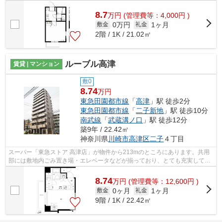
エリアに位置する物件で気軽に散歩できる...
8.7
万
円
(管理費等：4,000円 )
0万円
1ヶ月
敷金
礼金
2階 / 1K / 21.02㎡
ルーブル高津
賃貸 | マンション
敷0
8.74
万円
東急田園都市線
「
高津
」駅 徒歩2分
東急田園都市線
「
二子新地
」駅 徒歩10分
南武線
「
武蔵溝ノ口
」駅 徒歩12分
築9年 / 22.42㎡
神奈川県
川崎市高津区
二子
４丁目
スーパー「東急ストア 高津店」が物件から213mのところにあります。共用
部には敷地内ごみ置き場・エレベータなどが揃っており、とても充実してい
ます。こちらは初期費用をカードでお支...
8.74
万
円
(管理費等：12,600円 )
0ヶ月
1ヶ月
敷金
礼金
9階 / 1K / 22.42㎡