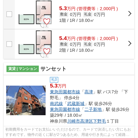
だける沿線は2つあり、便利な立地です...
5.3
万
円
(管理費等：2,000円 )
0万円
0万円
敷金
礼金
1階 / 1R / 18.00㎡
5.4
万
円
(管理費等：2,000円 )
0万円
0万円
敷金
礼金
2階 / 1R / 18.00㎡
サンセット
賃貸 | マンション
礼0
5.3
万円
東急田園都市線
「
高津
」駅 バス7分 「下
野毛」 停歩4分
南武線
「
武蔵新城
」駅 徒歩26分
東急田園都市線
「
二子新地
」駅 徒歩26分
築29年 / 18.00㎡
神奈川県
川崎市高津区
下野毛
１丁目
初期費用をカードでお支払いいただけるので、カードで決済したい方にもお
すすめです。物件の近くに駅が2つあるため、用途や行き先によって経路を