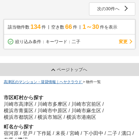
次の30件へ
134
66
1～30
該当物件数
件
空き数
件
件を表示
変更
絞り込み条件：
キーワード：二子
ページトップへ
高津区のマンション・賃貸情報｜ヘヤクラウド
>
物件一覧
市区町村から探す
川崎市高津区
/
川崎市多摩区
/
川崎市宮前区
/
横浜市青葉区
/
川崎市中原区
/
川崎市麻生区
/
横浜市都筑区
/
横浜市旭区
/
横浜市港南区
町名から探す
宿河原
/
登戸
/
下作延
/
末長
/
宮崎
/
下小田中
/
二子
/
溝口
/