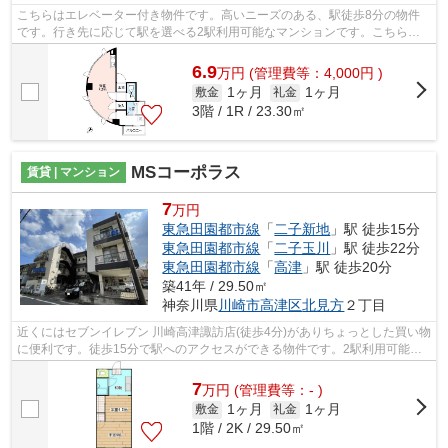
こちらはエレベーター付き物件です。高いニーズのある、駅徒歩8分の物件
です。行き先に応じて駅を選べる2駅利用可能なマンションです。こちらの
マンションでは初期費用をカードでお支...
6.9
万
円
(管理費等：4,000円 )
1ヶ月
1ヶ月
敷金
礼金
3階 / 1R / 23.30㎡
MSコーポラス
賃貸 | マンション
7
万円
東急田園都市線
「
二子新地
」駅 徒歩15分
東急田園都市線
「
二子玉川
」駅 徒歩22分
東急田園都市線
「
高津
」駅 徒歩20分
築41年 / 29.50㎡
神奈川県
川崎市高津区
北見方
２丁目
近くにはセブンイレブン 川崎高津諏訪店(徒歩4分)がありちょっとした買い物
に便利です。徒歩15分で駅へのアクセスができる物件です。2駅利用可能な
物件なので、用途や行き先に応じて経...
7
万
円
(管理費等：- )
1ヶ月
1ヶ月
敷金
礼金
1階 / 2K / 29.50㎡