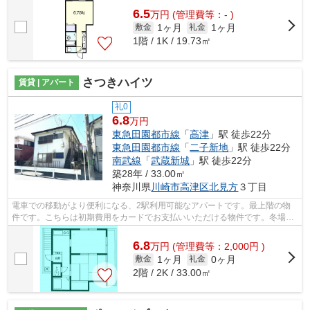
6.5
万
円
(管理費等：- )
1ヶ月
1ヶ月
敷金
礼金
1階 / 1K / 19.73㎡
さつきハイツ
賃貸 | アパート
礼0
6.8
万円
東急田園都市線
「
高津
」駅 徒歩22分
東急田園都市線
「
二子新地
」駅 徒歩22分
南武線
「
武蔵新城
」駅 徒歩22分
築28年 / 33.00㎡
神奈川県
川崎市高津区
北見方
３丁目
電車での移動がより便利になる、2駅利用可能なアパートです。最上階の物
件です。こちらは初期費用をカードでお支払いいただける物件です。冬場の
換気にも適した、風通しの良い湿気が溜...
6.8
万
円
(管理費等：2,000円 )
1ヶ月
0ヶ月
敷金
礼金
2階 / 2K / 33.00㎡