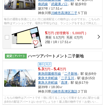
南武線
「
武蔵溝ノ口
」駅 徒歩9分
築37年 / 17.51㎡
神奈川県
川崎市高津区
二子
５丁目
毎日の通勤を快適にしたい方に始発駅近くの物件はいかがですか。こちらの
物件はマンションです。場所が平坦なのは、ランニングをする上で抑えたい
ポイントですね。こちらは初期費用を...
5
万
円
(管理費等：5,000円 )
5.5万円
0万円
敷金
礼金
2階 / 1R / 17.51㎡
ハーツアパートメント二子新地
賃貸 | アパート
敷0
礼0
5.3
5.4
万円～
万円
東急田園都市線
「
二子新地
」駅 徒歩8分
東急大井町線
「
二子玉川
」駅 徒歩15分
東急大井町線
「
高津
」駅 徒歩17分
築39年 / 18.00㎡
神奈川県
川崎市高津区
諏訪
２丁目
こちらの物件はアパートです！朝に慌てることなく行動するために駅から徒
歩8分の駅近アパートはいかがでしょうか！最上階の物件です！お使いいた