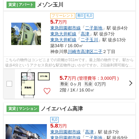
メゾン玉川
賃貸 | アパート
フリーレント
敷0
礼0
5.7
万円
東急田園都市線
「
二子新地
」駅 徒歩4分
東急大井町線
「
高津
」駅 徒歩7分
東急大井町線
「
二子玉川
」駅 徒歩13分
築34年 / 16.00㎡
神奈川県
川崎市高津区
二子
２丁目
こちらの物件はコンビニまでの距離が311mです。最上階の物件です。駅から
徒歩4分というアクセス良好な駅近物件はいかがですか。2沿線利用可能なた
め、電車利用に便利な物件です。物件...
5.7
万
円
(管理費等：3,000円 )
0ヶ月
0万円
敷金
礼金
2階 / 1K / 16.00㎡
ノイエハイム高津
賃貸 | マンション
礼0
5.8
万円
東急田園都市線
「
高津
」駅 徒歩7分
東急田園都市線
「
二子新地
」駅 徒歩9分