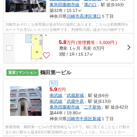
東急田園都市線
「
溝の口
」駅 徒歩16分
築32年 / 15.17㎡
神奈川県
川崎市高津区
溝口
５丁目
川崎市みぞのくち保育園が徒歩5分の場所にあります。こちらは初期費用を
カードでお支払いいただける物件です。利便性の高い徒歩7分の物件です。
道が平坦だと買い物も快適にできますね...
5.8
万
円
(管理費等：3,000円 )
1ヶ月
0万円
敷金
礼金
3階 / 1R / 15.17㎡
鶴田第一ビル
賃貸 | マンション
礼0
5.9
万円
南武線
「
武蔵新城
」駅 徒歩6分
南武線
「
武蔵中原
」駅 徒歩13分
東急田園都市線
「
二子新地
」駅 徒歩42分
築44年 / 19.80㎡
神奈川県
川崎市中原区
新城
１丁目
新着情報：鶴田第一ビルの空室情報ならコチラ。朝に慌てることなく行動す
るために駅から徒歩6分の駅近物件はいかがでしょうか。クレジットカード