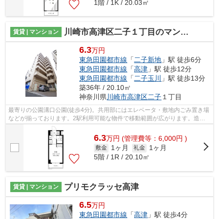
1階 / 1K / 20.03㎡
川崎市高津区二子１丁目のマンション
賃貸 | マンション
6.3
万円
東急田園都市線
「
二子新地
」駅 徒歩6分
東急田園都市線
「
高津
」駅 徒歩12分
東急田園都市線
「
二子玉川
」駅 徒歩13分
築36年 / 20.10㎡
神奈川県
川崎市高津区
二子
１丁目
最寄りの公園溝口公園(徒歩4分)。共用部にはエレベータ・敷地内ごみ置き場
などが揃っております。2駅利用可能な物件で移動範囲が広がります。造り
とデザインに関して、自信をもって情...
6.3
万
円
(管理費等：6,000円 )
1ヶ月
1ヶ月
敷金
礼金
5階 / 1R / 20.10㎡
プリモクラッセ高津
賃貸 | マンション
6.5
万円
東急田園都市線
「
高津
」駅 徒歩4分