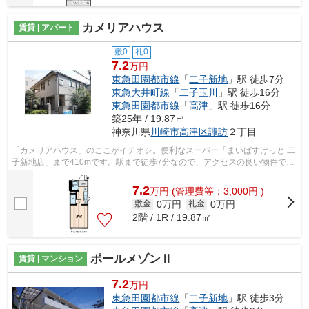
カメリアハウス
賃貸 | アパート
敷0
礼0
7.2
万円
東急田園都市線
「
二子新地
」駅 徒歩7分
東急大井町線
「
二子玉川
」駅 徒歩16分
東急田園都市線
「
高津
」駅 徒歩16分
築25年 / 19.87㎡
神奈川県
川崎市高津区
諏訪
２丁目
「カメリアハウス」のここがイチオシ。便利なスーパー「まいばすけっと 二
子新地店」まで410mです。駅まで徒歩7分なので、アクセスの良い物件で
す。敷地内ごみ置き場付き物件です。東...
7.2
万
円
(管理費等：3,000円 )
0万円
0万円
敷金
礼金
2階 / 1R / 19.87㎡
ポールメゾンⅡ
賃貸 | マンション
7.2
万円
東急田園都市線
「
二子新地
」駅 徒歩3分