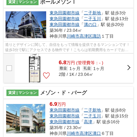
ポールメゾンⅠ
賃貸 | マンション
東急田園都市線
「
二子新地
」駅 徒歩3分
東急田園都市線
「
二子玉川
」駅 徒歩13分
東急田園都市線
「
溝の口
」駅 徒歩20分
築36年 / 23.04㎡
神奈川県
川崎市高津区
諏訪
１丁目
造りとデザインに関して、自信をもって情報を提供できるマンションです！
徒歩3分で駅にアクセスできる物件です！こちらは初期費用をカードでお支
払いいただける物件です！近くに駅が2...
6.8
万
円
(管理費等：- )
1ヶ月
1ヶ月
敷金
礼金
2階 / 1K / 23.04㎡
メゾン・ド・バーグ
賃貸 | マンション
6.9
万円
東急田園都市線
「
二子新地
」駅 徒歩8分
東急田園都市線
「
二子玉川
」駅 徒歩15分
東急田園都市線
「
高津
」駅 徒歩16分
築35年 / 23.30㎡
神奈川県
川崎市高津区
溝口
６丁目