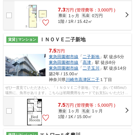
の物件となっており、きれいな室内が...
7.3
万
円
(管理費等：3,000円 )
1ヶ月
0万円
敷金
礼金
1階 / 1R / 15.42㎡
ＩＮＯＶＥ二子新地
賃貸 | マンション
7.5
万円
東急田園都市線
「
二子新地
」駅 徒歩5分
東急田園都市線
「
高津
」駅 徒歩8分
東急田園都市線
「
二子玉川
」駅 徒歩14分
築2年 / 15.00㎡
神奈川県
川崎市高津区
二子
１丁目
ぜひ一度見ていただきたい、「ＩＮＯＶＥ二子新地」です。歩いて485mの
場所に、魚市があります。こちらは初期費用をカードでお支払いいただける
物件です。新しいのでこだわりの多い方...
7.5
万
円
(管理費等：5,000円 )
1ヶ月
1ヶ月
敷金
礼金
1階 / 1K / 15.00㎡
賃貸 | マンション