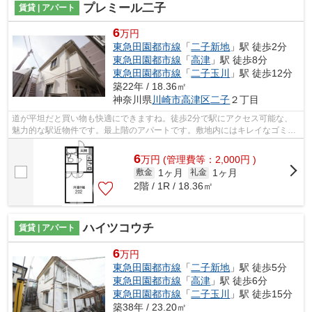
プレミール二子
賃貸 | アパート
6
万円
東急田園都市線
「
二子新地
」駅 徒歩2分
東急田園都市線
「
高津
」駅 徒歩8分
東急田園都市線
「
二子玉川
」駅 徒歩12分
築22年 / 18.36㎡
神奈川県
川崎市高津区
二子
２丁目
道が平坦だと買い物も快適にできますね。徒歩2分で駅にアクセス可能な、
魅力的な駅近物件です。最上階のアパートです。敷地内にはキレイなゴミ捨
て場も設けられています。ココ東急田園...
6
万
円
(管理費等：2,000円 )
1ヶ月
1ヶ月
敷金
礼金
2階 / 1R / 18.36㎡
ハイツコウチ
賃貸 | アパート
6
万円
東急田園都市線
「
二子新地
」駅 徒歩5分
東急田園都市線
「
高津
」駅 徒歩6分
東急田園都市線
「
二子玉川
」駅 徒歩15分
築38年 / 23.20㎡