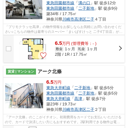
東急田園都市線
「
溝の口
」駅 徒歩12分
東急田園都市線
「
二子新地
」駅 徒歩9分
築34年 / 17.75㎡
神奈川県
川崎市高津区
二子
４丁目
「プリモクラッセ高津」の物件情報をお探しならお気軽にお問い合わせくだ
さい♪こちらの物件は最寄りのスーパー「まいばすけっと 二子4丁目店」が
212m以内にあります♪初期費用のカード...
6.5
万
円
(管理費等：- )
1ヶ月
1ヶ月
敷金
礼金
2階 / 1R / 17.75㎡
アーク北條
賃貸 | マンション
6.5
万円
東急大井町線
「
二子新地
」駅 徒歩5分
東急田園都市線
「
二子新地
」駅 徒歩5分
東急大井町線
「
高津
」駅 徒歩7分
築23年 / 19.73㎡
神奈川県
川崎市高津区
二子
２丁目
「アーク北條」のここがイチオシ。初期費用をカードでお支払いいただける
ので、カードで決済したい方にもおすすめです。2駅利用できる物件は電車
での移動が便利です。こちらはマンショ...