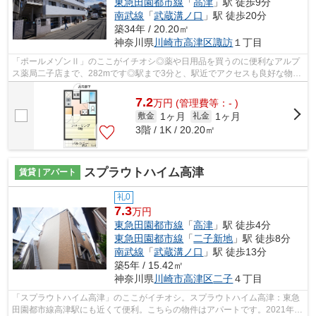
東急田園都市線
「
高津
」駅 徒歩9分
南武線
「
武蔵溝ノ口
」駅 徒歩20分
築34年 / 20.20㎡
神奈川県
川崎市高津区
諏訪
１丁目
「ポールメゾンⅡ」のここがイチオシ◎薬や日用品を買うのに便利なアルプ
ス薬局二子店まで、282mです◎駅まで3分と、駅近でアクセスも良好な物件
です◎こちらの物件では初期費用をカードで...
7.2
万
円
(管理費等：- )
1ヶ月
1ヶ月
敷金
礼金
3階 / 1K / 20.20㎡
スプラウトハイム高津
賃貸 | アパート
礼0
7.3
万円
東急田園都市線
「
高津
」駅 徒歩4分
東急田園都市線
「
二子新地
」駅 徒歩8分
南武線
「
武蔵溝ノ口
」駅 徒歩13分
築5年 / 15.42㎡
神奈川県
川崎市高津区
二子
４丁目
「スプラウトハイム高津」のここがイチオシ。スプラウトハイム高津：東急
田園都市線高津駅にも近くて便利。こちらの物件はアパートです。2021年築