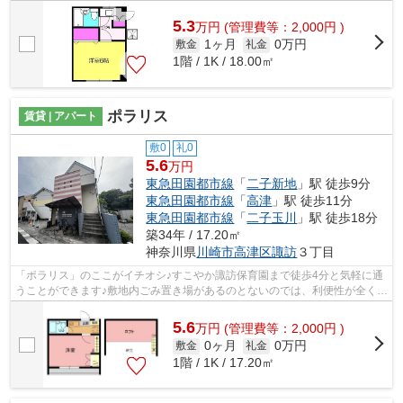
選べます。造りとデザインに関して、自...
5.3
万
円
(管理費等：2,000円 )
1ヶ月
0万円
敷金
礼金
1階 / 1K / 18.00㎡
ポラリス
賃貸 | アパート
敷0
礼0
5.6
万円
東急田園都市線
「
二子新地
」駅 徒歩9分
東急田園都市線
「
高津
」駅 徒歩11分
東急田園都市線
「
二子玉川
」駅 徒歩18分
築34年 / 17.20㎡
神奈川県
川崎市高津区
諏訪
３丁目
「ポラリス」のここがイチオシ♪すこやか諏訪保育園まで徒歩4分と気軽に通
うことができます♪敷地内ごみ置き場があるのとないのでは、利便性が全く違
います♪初期費用のカード決済ができ...
5.6
万
円
(管理費等：2,000円 )
0ヶ月
0万円
敷金
礼金
1階 / 1K / 17.20㎡