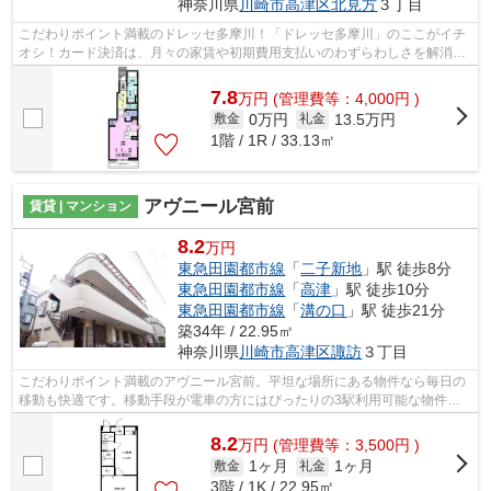
神奈川県
川崎市高津区
北見方
３丁目
こだわりポイント満載のドレッセ多摩川！「ドレッセ多摩川」のここがイチ
オシ！カード決済は、月々の家賃や初期費用支払いのわずらわしさを解消し
てくれます！利用可能な駅が2駅あり、...
7.8
万
円
(管理費等：4,000円 )
0万円
13.5万円
敷金
礼金
1階 / 1R / 33.13㎡
アヴニール宮前
賃貸 | マンション
8.2
万円
東急田園都市線
「
二子新地
」駅 徒歩8分
東急田園都市線
「
高津
」駅 徒歩10分
東急田園都市線
「
溝の口
」駅 徒歩21分
築34年 / 22.95㎡
神奈川県
川崎市高津区
諏訪
３丁目
こだわりポイント満載のアヴニール宮前。平坦な場所にある物件なら毎日の
移動も快適です。移動手段が電車の方にはぴったりの3駅利用可能な物件で
す。こちらの物件では初期費用をカード...
8.2
万
円
(管理費等：3,500円 )
1ヶ月
1ヶ月
敷金
礼金
3階 / 1K / 22.95㎡