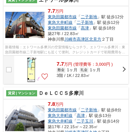
エトワール多摩川
7.7
万円
東急田園都市線
「
二子新地
」駅 徒歩12分
東急大井町線
「
二子新地
」駅 徒歩12分
東急田園都市線
「
高津
」駅 徒歩18分
築27年 / 22.83㎡
神奈川県
川崎市高津区
北見方
２丁目
新着情報：エトワール多摩川の空室情報ならコチラ。エトワール多摩川：東
急田園都市線二子新地駅にも近くて便利。クレジットカードで初期費用をお
支払いいただける物件です。2駅利用可...
7.7
万
円
(管理費等：3,000円 )
1ヶ月
1ヶ月
敷金
礼金
3階 / 1K / 22.83㎡
ＤｅＬＣＣＳ多摩川
賃貸 | マンション
7.8
万円
東急田園都市線
「
二子新地
」駅 徒歩8分
東急大井町線
「
高津
」駅 徒歩13分
東急大井町線
「
二子玉川
」駅 徒歩14分
築17年 / 22.15㎡～22.35㎡