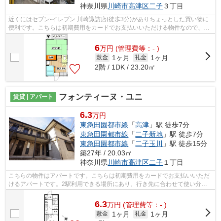
神奈川県
川崎市高津区
二子
３丁目
近くにはセブン-イレブン 川崎諏訪店(徒歩3分)がありちょっとした買い物に
便利です。こちらは初期費用をカードでお支払いいただける物件なので、支
払い手続きの手間が省けます。行く先...
6
万
円
(管理費等：- )
1ヶ月
1ヶ月
敷金
礼金
2階 / 1DK / 23.20㎡
フォンティーヌ・ユニ
賃貸 | アパート
6.3
万円
東急田園都市線
「
高津
」駅 徒歩7分
東急田園都市線
「
二子新地
」駅 徒歩7分
東急田園都市線
「
二子玉川
」駅 徒歩15分
築27年 / 20.03㎡
神奈川県
川崎市高津区
二子
１丁目
こちらの物件はアパートです。こちらは初期費用をカードでお支払いいただ
けるアパートです。2駅利用できる場所にあり、行き先に合わせて使い分け
ができます。駅から徒歩7分に立地する...
6.3
万
円
(管理費等：- )
1ヶ月
1ヶ月
敷金
礼金