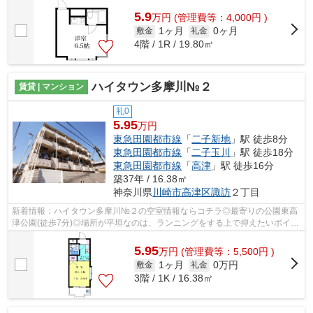
で初期費用がお支払いいただけるので、...
5.9
万
円
(管理費等：4,000円 )
1ヶ月
0ヶ月
敷金
礼金
4階 / 1R / 19.80㎡
ハイタウン多摩川№２
賃貸 | マンション
礼0
5.95
万円
東急田園都市線
「
二子新地
」駅 徒歩8分
東急田園都市線
「
二子玉川
」駅 徒歩18分
東急田園都市線
「
高津
」駅 徒歩16分
築37年 / 16.38㎡
神奈川県
川崎市高津区
諏訪
２丁目
新着情報：ハイタウン多摩川№２の空室情報ならコチラ◎最寄りの公園東高
津公園(徒歩7分)◎場所が平坦なのは、ランニングをする上で抑えたいポイン
トですね◎こちらの物件はマンションです...
5.95
万
円
(管理費等：5,500円 )
1ヶ月
0万円
敷金
礼金
3階 / 1K / 16.38㎡