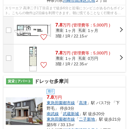
神奈川県
川崎市高津区
久地
２丁目
スリーエフ 高津二子1丁目店まで徒歩6分と近場にコンビニがあるのもポイン
ト。こちらの物件は2沿線を利用できます。朝に慌てることなく行動するた
めに駅から徒歩8分の駅近物件はいかが...
7.8
万
円
(管理費等：5,000円 )
1ヶ月
1ヶ月
敷金
礼金
3階 / 1R / 22.15㎡
7.8
万
円
(管理費等：5,000円 )
1ヶ月
0万円
敷金
礼金
3階 / 1R / 22.35㎡
ドレッセ多摩川
賃貸 | アパート
敷0
7.8
万円
東急田園都市線
「
高津
」駅 バス7分 「下
野毛」 停歩3分
南武線
「
武蔵新城
」駅 徒歩20分
東急田園都市線
「
二子新地
」駅 徒歩21分
築5年 / 33.13㎡