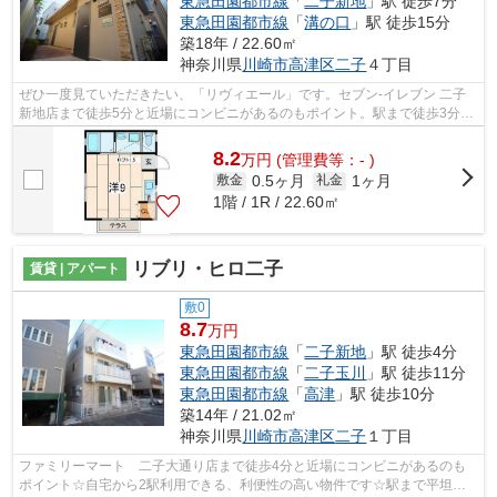
東急田園都市線
「
二子新地
」駅 徒歩7分
東急田園都市線
「
溝の口
」駅 徒歩15分
築18年 / 22.60㎡
神奈川県
川崎市高津区
二子
４丁目
ぜひ一度見ていただきたい、「リヴィエール」です。セブン-イレブン 二子
新地店まで徒歩5分と近場にコンビニがあるのもポイント。駅まで徒歩3分の
立地が魅力的な、利便性の高い物件で...
8.2
万
円
(管理費等：- )
0.5ヶ月
1ヶ月
敷金
礼金
1階 / 1R / 22.60㎡
リブリ・ヒロ二子
賃貸 | アパート
敷0
8.7
万円
東急田園都市線
「
二子新地
」駅 徒歩4分
東急田園都市線
「
二子玉川
」駅 徒歩11分
東急田園都市線
「
高津
」駅 徒歩10分
築14年 / 21.02㎡
神奈川県
川崎市高津区
二子
１丁目
ファミリーマート 二子大通り店まで徒歩4分と近場にコンビニがあるのも
ポイント☆自宅から2駅利用できる、利便性の高い物件です☆駅まで平坦な