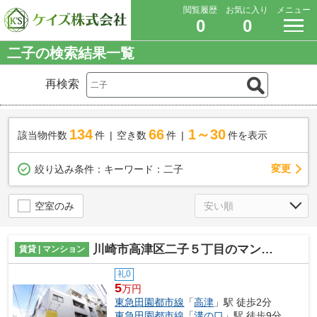
閲覧履歴
お気に入り
メニュー
0
0
二子の検索結果一覧
再検索
134
66
1～30
該当物件数
件
空き数
件
件を表示
変更
絞り込み条件：
キーワード：二子
空室のみ
川崎市高津区二子５丁目のマンション
賃貸 | マンション
礼0
5
万円
東急田園都市線
「
高津
」駅 徒歩2分
東急田園都市線
「
溝の口
」駅 徒歩9分