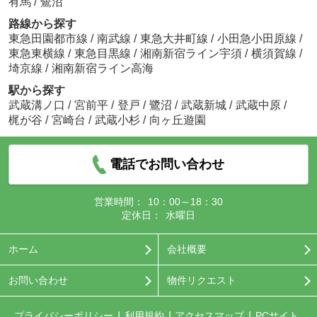
有馬
/
鷺沼
路線から探す
東急田園都市線
/
南武線
/
東急大井町線
/
小田急小田原線
/
東急東横線
/
東急目黒線
/
湘南新宿ライン宇須
/
横須賀線
/
埼京線
/
湘南新宿ライン高海
駅から探す
武蔵溝ノ口
/
宮前平
/
登戸
/
鷺沼
/
武蔵新城
/
武蔵中原
/
梶が谷
/
宮崎台
/
武蔵小杉
/
向ヶ丘遊園
電話でお問い合わせ
営業時間：
10：00～18：30
定休日：
水曜日
ホーム
会社概要
お問い合わせ
物件リクエスト
プライバシーポリシー
利用規約
アクセスマップ
PCサイト