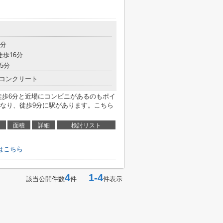
9分
徒歩16分
5分
コンクリート
徒歩6分と近場にコンビニがあるのもポイ
なり、徒歩9分に駅があります。こちら
面積
詳細
検討リスト
はこちら
4
1-4
該当公開件数
件
件表示