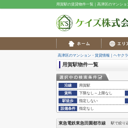
用賀駅の賃貸物件一覧｜高津区のマンショ
高津区のマンション・賃貸情報｜ヘヤク
用賀駅物件一覧
沿線
用賀駅
賃料
下限なし～上限なし
駅徒歩
指定しない
設備条件
指定なし
東急電鉄東急田園都市線
駅で絞り