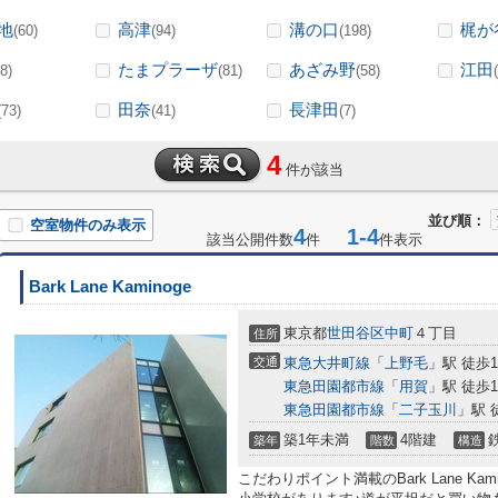
地
高津
溝の口
梶が
(60)
(94)
(198)
たまプラーザ
あざみ野
江田
8)
(81)
(58)
田奈
長津田
(73)
(41)
(7)
4
件が該当
並び順：
空室物件のみ表示
4
1-4
該当公開件数
件
件表示
Bark Lane Kaminoge
東京都
世田谷区
中町
４丁目
住所
交通
東急大井町線
「
上野毛
」駅 徒歩1
東急田園都市線
「
用賀
」駅 徒歩1
東急田園都市線
「
二子玉川
」駅 
築1年未満
4階建
築年
階数
構造
こだわりポイント満載のBark Lane Ka