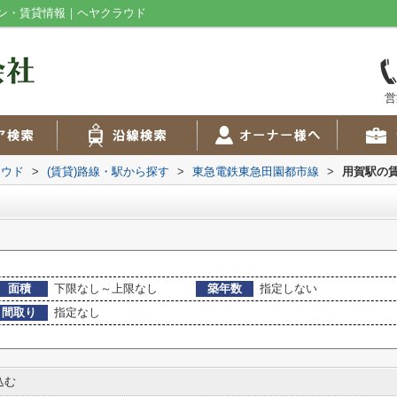
ン・賃貸情報｜ヘヤクラウド
営
ラウド
>
(賃貸)路線・駅から探す
>
東急電鉄東急田園都市線
>
用賀駅の
面積
下限なし～上限なし
築年数
指定しない
間取り
指定なし
込む