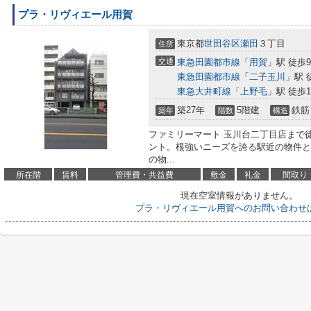
プラ・リヴィエール用賀
東京都
世田谷区
瀬田
３丁目
住所
交通
東急田園都市線
「
用賀
」駅 徒歩
東急田園都市線
「
二子玉川
」駅 
東急大井町線
「
上野毛
」駅 徒歩1
築27年
5階建
鉄筋
築年
階数
構造
ファミリーマート 玉川台二丁目店まで
ント。根強いニーズを誇る駅近の物件と
の物...
所在階
賃料
管理費・共益費
敷金
礼金
間取り
現在空室情報がありません。
プラ・リヴィエール用賀へのお問い合わせ