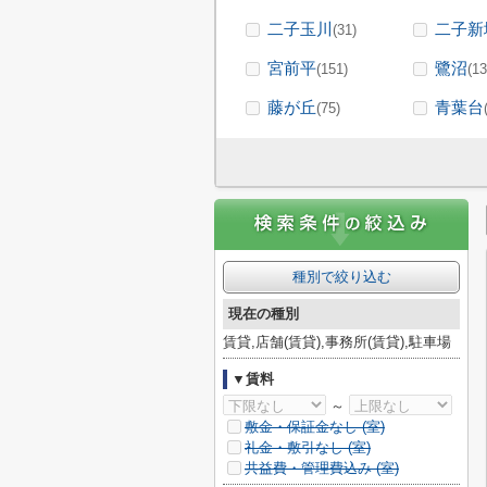
二子玉川
二子新
(31)
宮前平
鷺沼
(151)
(13
藤が丘
青葉台
(75)
種別で絞り込む
現在の種別
賃貸,店舗(賃貸),事務所(賃貸),駐車場
▼賃料
～
敷金・保証金なし (
室)
礼金・敷引なし (
室)
共益費・管理費込み (
室)