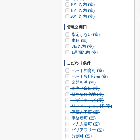
10年以内 (
室)
15年以内 (
室)
20年以内 (
室)
情報公開日
指定しない (
室)
本日 (
室)
3日以内 (
室)
1週間以内 (
室)
こだわり条件
ペット飼育可 (
室)
ペット専用設備 (
室)
楽器相談 (
室)
陽当り良好 (
室)
閑静な住宅地 (
室)
デザイナーズ (
室)
リノベーション済 (
室)
保証人不要 (
室)
事務所可 (
室)
２人入居可 (
室)
バリアフリー (
室)
分割可 (
室)