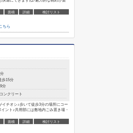
も快適にできますね♪魅力的な眺めが楽
面積
詳細
検討リスト
はこちら
7分
徒歩15分
9分
コンクリート
がイチオシ♪歩いて徒歩3分の場所にコー
ポイント♪共用部には敷地内ごみ置き場・
面積
詳細
検討リスト