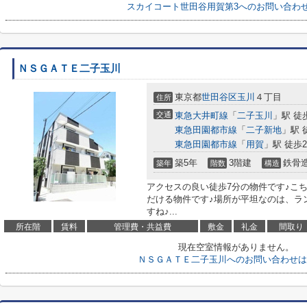
スカイコート世田谷用賀第3へのお問い合わ
ＮＳＧＡＴＥ二子玉川
東京都
世田谷区
玉川
４丁目
住所
交通
東急大井町線
「
二子玉川
」駅 徒
東急田園都市線
「
二子新地
」駅 
東急田園都市線
「
用賀
」駅 徒歩2
築5年
3階建
鉄骨
築年
階数
構造
アクセスの良い徒歩7分の物件です♪こ
だける物件です♪場所が平坦なのは、ラ
すね♪...
所在階
賃料
管理費・共益費
敷金
礼金
間取り
現在空室情報がありません。
ＮＳＧＡＴＥ二子玉川へのお問い合わせは