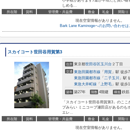
小学校があります♪道が平坦だと買い物
しめる...
所在階
賃料
管理費・共益費
敷金
礼金
間取り
現在空室情報がありません。
Bark Lane Kaminogeへのお問い合わせ
スカイコート世田谷用賀第3
東京都
世田谷区
玉川台
２丁目
住所
交通
東急田園都市線
「
用賀
」駅 徒歩
東急田園都市線
「
二子玉川
」駅 
東急大井町線
「
上野毛
」駅 徒歩1
築27年
4階建
鉄筋
築年
階数
構造
「スカイコート世田谷用賀第3」のここ
プみらい ミニコープ瀬田店があるのも
エレ...
所在階
賃料
管理費・共益費
敷金
礼金
間取り
現在空室情報がありません。