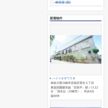
角部屋 (
室)
新着物件
ハイツオギワラＢ
神奈川県川崎市宮前区菅生５丁目
東急田園都市線「宮前平」駅 バス12
分 「清水台（川崎市）」 停歩4分
築40年