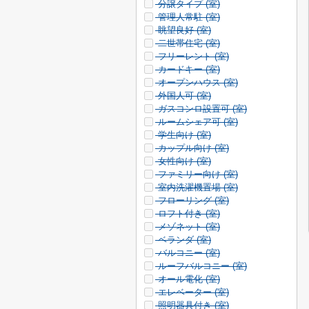
分譲タイプ (
室)
管理人常駐 (
室)
眺望良好 (
室)
二世帯住宅 (
室)
フリーレント (
室)
カードキー (
室)
オープンハウス (
室)
外国人可 (
室)
ガスコンロ設置可 (
室)
ルームシェア可 (
室)
学生向け (
室)
カップル向け (
室)
女性向け (
室)
ファミリー向け (
室)
室内洗濯機置場 (
室)
フローリング (
室)
ロフト付き (
室)
メゾネット (
室)
ベランダ (
室)
バルコニー (
室)
ルーフバルコニー (
室)
オール電化 (
室)
エレベーター (
室)
照明器具付き (
室)