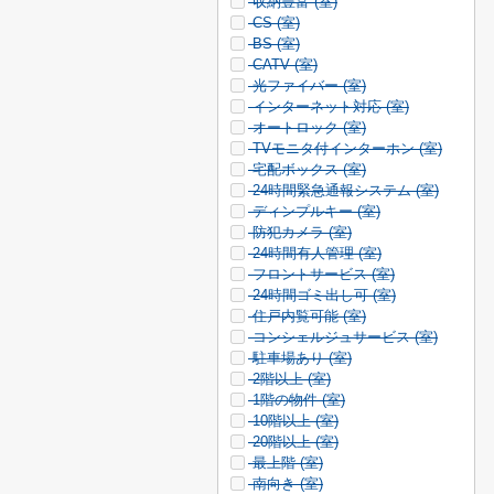
収納豊富 (
室)
CS (
室)
BS (
室)
CATV (
室)
光ファイバー (
室)
インターネット対応 (
室)
オートロック (
室)
TVモニタ付インターホン (
室)
宅配ボックス (
室)
24時間緊急通報システム (
室)
ディンプルキー (
室)
防犯カメラ (
室)
24時間有人管理 (
室)
フロントサービス (
室)
24時間ゴミ出し可 (
室)
住戸内覧可能 (
室)
コンシェルジュサービス (
室)
駐車場あり (
室)
2階以上 (
室)
1階の物件 (
室)
10階以上 (
室)
20階以上 (
室)
最上階 (
室)
南向き (
室)