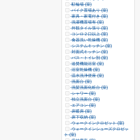
駐輪場 (
室)
バイク置場あり (
室)
家具・家電付き (
室)
洗濯機置場有 (
室)
外観タイル張り (
室)
コンロ２口以上 (
室)
食器洗い乾燥機 (
室)
システムキッチン (
室)
対面式キッチン (
室)
バス・トイレ別 (
室)
追焚機能浴室 (
室)
浴室乾燥機 (
室)
温水洗浄便座 (
室)
洗面台 (
室)
洗髪洗面化粧台 (
室)
シャワー (
室)
独立洗面台 (
室)
エアコン (
室)
床暖房 (
室)
床下収納 (
室)
ウォークインクロゼット (
室)
ウォークインシューズクロゼッ
ト (
室)