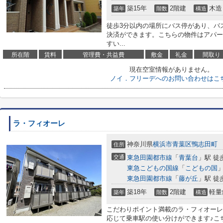
築15年
2階建
木造
築年
階数
構造
徒歩3分以内の場所にバス停があり、バ
決済ができます。こちらの物件はアパー
すい...
所在階
賃料
管理費・共益費
敷金
礼金
間取り
現在空室情報がありません。
ノイ．フリーデへのお問い合わせはこ
ラ・フィオーレ
神奈川県
横浜市青葉区
鴨志田町
住所
交通
東急田園都市線
「
青葉台
」駅 徒
東急こどもの国線
「
こどもの国
」
東急田園都市線
「
藤が丘
」駅 徒
築18年
2階建
軽量
築年
階数
構造
こだわりポイント満載のラ・フィオーレ
応じて乗車駅の使い分けができます♪こ