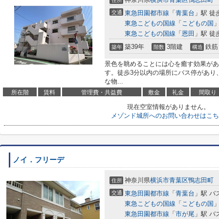
住所
交通
東急田園都市線
「
青葉台
」駅 徒
東急こどもの国線
「
こどもの国
」
東急こどもの国線
「
恩田
」駅 徒
築39年
3階建
鉄筋
築年
階数
構造
景色を眺めることには心を癒す効果があ
す。徒歩3分以内の場所にバス停があり
な物...
所在階
賃料
管理費・共益費
敷金
礼金
間取り
現在空室情報がありません。
メゾンド城所へのお問い合わせはこち
ノイ．フリーデ
神奈川県
横浜市青葉区
鴨志田町
住所
交通
東急田園都市線
「
青葉台
」駅 バ
東急こどもの国線
「
こどもの国
」
東急田園都市線
「
市が尾
」駅 バ