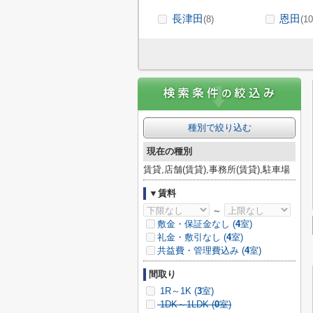
長津田
恩田
(8)
(10
種別で絞り込む
現在の種別
賃貸,店舗(賃貸),事務所(賃貸),駐車場
▼賃料
～
敷金・保証金なし (
4
室)
礼金・敷引なし (
4
室)
共益費・管理費込み (
4
室)
間取り
1R～1K (
3
室)
1DK～1LDK (
0
室)