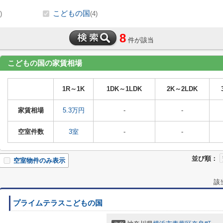
こどもの国
)
(4)
8
件が該当
こどもの国の家賃相場
1R～1K
1DK～1LDK
2K～2LDK
家賃相場
5.3万円
-
-
空室件数
3室
-
-
並び順：
空室物件のみ表示
該
プライムテラスこどもの国