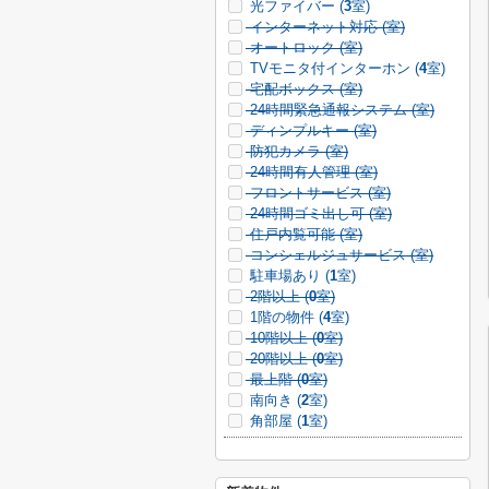
光ファイバー (
3
室)
インターネット対応 (
室)
オートロック (
室)
TVモニタ付インターホン (
4
室)
宅配ボックス (
室)
24時間緊急通報システム (
室)
ディンプルキー (
室)
防犯カメラ (
室)
24時間有人管理 (
室)
フロントサービス (
室)
24時間ゴミ出し可 (
室)
住戸内覧可能 (
室)
コンシェルジュサービス (
室)
駐車場あり (
1
室)
2階以上 (
0
室)
1階の物件 (
4
室)
10階以上 (
0
室)
20階以上 (
0
室)
最上階 (
0
室)
南向き (
2
室)
角部屋 (
1
室)