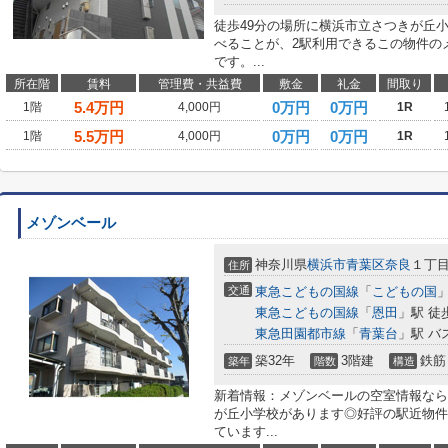
徒歩49分の場所に横浜市立さつきが丘
べることが、2駅利用できるこの物件の
です。...
所在階
賃料
管理費・共益費
敷金
礼金
間取り
5.4
万円
0万円
0万円
1階
4,000円
1R
5.5
万円
0万円
0万円
1階
4,000円
1R
メゾンベール
神奈川県
横浜市青葉区
奈良
１丁
住所
交通
東急こどもの国線
「
こどもの国
」
東急こどもの国線
「
恩田
」駅 徒
東急田園都市線
「
青葉台
」駅 バ
築32年
3階建
鉄筋
築年
階数
構造
新着情報：メゾンベールの空室情報なら
が丘小学校があります◎好評の駅近物件
ています...