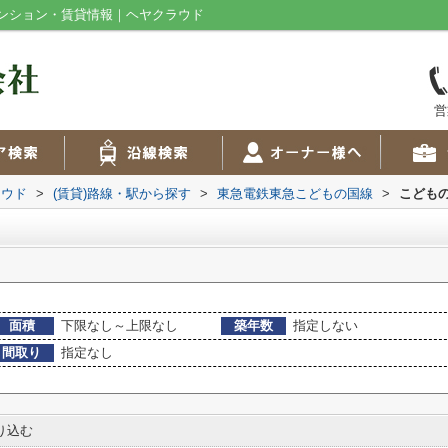
ンション・賃貸情報｜ヘヤクラウド
営
ラウド
>
(賃貸)路線・駅から探す
>
東急電鉄東急こどもの国線
>
こども
面積
下限なし～上限なし
築年数
指定しない
間取り
指定なし
り込む