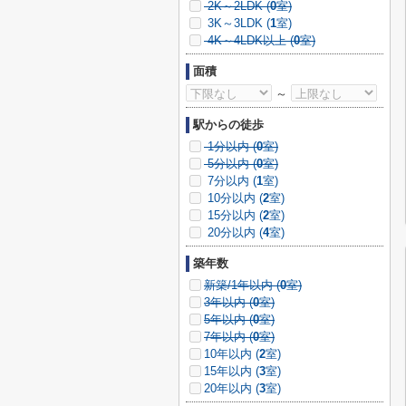
2K～2LDK (
0
室)
3K～3LDK (
1
室)
4K～4LDK以上 (
0
室)
面積
～
駅からの徒歩
1分以内 (
0
室)
5分以内 (
0
室)
7分以内 (
1
室)
10分以内 (
2
室)
15分以内 (
2
室)
20分以内 (
4
室)
築年数
新築/1年以内 (
0
室)
3年以内 (
0
室)
5年以内 (
0
室)
7年以内 (
0
室)
10年以内 (
2
室)
15年以内 (
3
室)
20年以内 (
3
室)