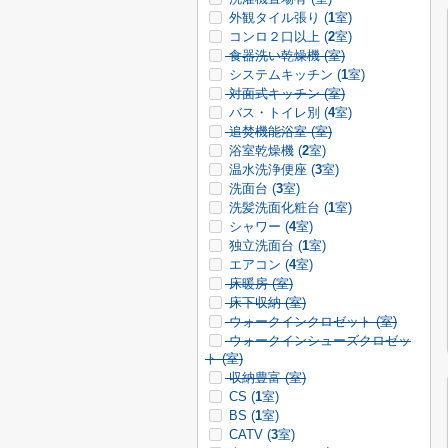
外観タイル張り (
1
室)
コンロ２口以上 (
2
室)
食器洗い乾燥機 (
室)
システムキッチン (
1
室)
対面式キッチン (
室)
バス・トイレ別 (
4
室)
追焚機能浴室 (
室)
浴室乾燥機 (
2
室)
温水洗浄便座 (
3
室)
洗面台 (
3
室)
洗髪洗面化粧台 (
1
室)
シャワー (
4
室)
独立洗面台 (
1
室)
エアコン (
4
室)
床暖房 (
室)
床下収納 (
室)
ウォークインクロゼット (
室)
ウォークインシューズクロゼッ
ト (
室)
収納豊富 (
室)
CS (
1
室)
BS (
1
室)
CATV (
3
室)