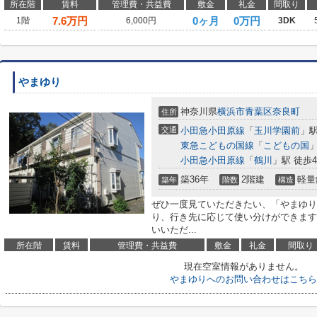
所在階
賃料
管理費・共益費
敷金
礼金
間取り
7.6
万円
0ヶ月
0万円
1階
6,000円
3DK
やまゆり
神奈川県
横浜市青葉区
奈良町
住所
交通
小田急小田原線
「
玉川学園前
」駅
東急こどもの国線
「
こどもの国
」
小田急小田原線
「
鶴川
」駅 徒歩4
築36年
2階建
軽量
築年
階数
構造
ぜひ一度見ていただきたい、「やまゆり
り、行き先に応じて使い分けができます
いいただ...
所在階
賃料
管理費・共益費
敷金
礼金
間取り
現在空室情報がありません。
やまゆりへのお問い合わせはこちら