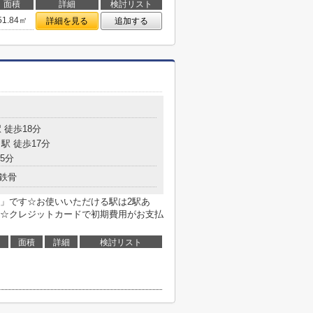
面積
詳細
検討リスト
51.84㎡
詳細を見る
追加する
 徒歩18分
駅 徒歩17分
5分
鉄骨
」です☆お使いいただける駅は2駅あ
☆クレジットカードで初期費用がお支払
面積
詳細
検討リスト