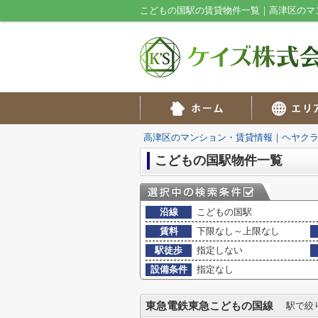
こどもの国駅の賃貸物件一覧｜高津区のマ
高津区のマンション・賃貸情報｜ヘヤク
こどもの国駅物件一覧
沿線
こどもの国駅
賃料
下限なし～上限なし
駅徒歩
指定しない
設備条件
指定なし
東急電鉄東急こどもの国線
駅で絞