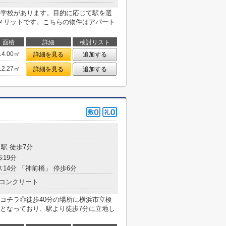
小学校があります。目的に応じて駅を選
メリットです。こちらの物件はアパート
面積
詳細
検討リスト
14.00㎡
詳細を見る
追加する
12.27㎡
詳細を見る
追加する
目
駅 徒歩7分
歩19分
ス14分 「神前橋」 停歩6分
コンクリート
コチラ◎徒歩40分の場所に横浜市立榎
となっており、駅より徒歩7分に立地し