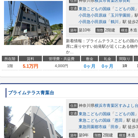
神奈川県
横浜市青葉区
奈良町
住所
交通
東急こどもの国線
「
こどもの国
」
小田急小田原線
「
玉川学園前
」駅
小田急小田原線
「
鶴川
」駅 徒歩2
築10年
2階建
木造
築年
階数
構造
新着情報：プライムテラスこどもの国の
席に座りやすい始発駅が近くにある物件
か...
所在階
賃料
管理費・共益費
敷金
礼金
間取り
5.1
万円
0ヶ月
0ヶ月
1階
4,000円
1R
プライムテラス青葉台
神奈川県
横浜市青葉区
すみよし
住所
交通
東急こどもの国線
「
こどもの国
」
東急こどもの国線
「
恩田
」駅 徒
東急田園都市線
「
田奈
」駅 徒歩3
築9年
2階建
木造
築年
階数
構造