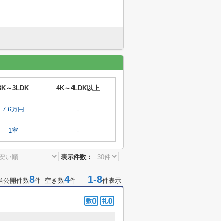
3K～3LDK
4K～4LDK以上
7.6万円
-
1室
-
表示件数：
8
4
1-8
当公開件数
件 空き数
件
件表示