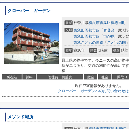
クローバー ガーデン
神奈川県
横浜市青葉区
鴨志田町
住所
交通
東急田園都市線
「
青葉台
」駅 徒
東急田園都市線
「
市が尾
」駅 バ
東急こどもの国線
「
こどもの国
」
築16年
3階建
鉄筋
築年
階数
構造
最上階の物件です。今ニーズの高い物件
駅が二つあり、交通の利便性が高いです
様...
所在階
賃料
管理費・共益費
敷金
礼金
間取り
現在空室情報がありません。
クローバー ガーデンへのお問い合わせは
メゾンド城所
神奈川県
横浜市青葉区
鴨志田町