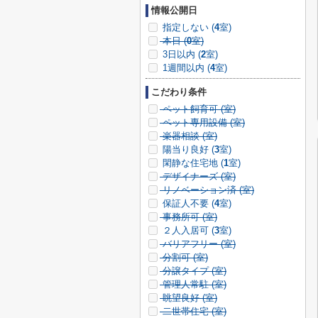
情報公開日
指定しない (
4
室)
本日 (
0
室)
3日以内 (
2
室)
1週間以内 (
4
室)
こだわり条件
ペット飼育可 (
室)
ペット専用設備 (
室)
楽器相談 (
室)
陽当り良好 (
3
室)
閑静な住宅地 (
1
室)
デザイナーズ (
室)
リノベーション済 (
室)
保証人不要 (
4
室)
事務所可 (
室)
２人入居可 (
3
室)
バリアフリー (
室)
分割可 (
室)
分譲タイプ (
室)
管理人常駐 (
室)
眺望良好 (
室)
二世帯住宅 (
室)