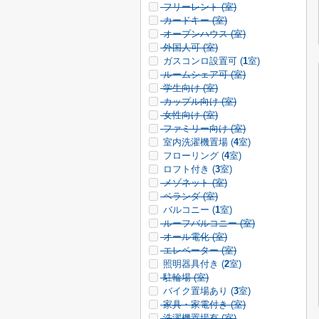
フリーレント (
室)
カードキー (
室)
オープンハウス (
室)
外国人可 (
室)
ガスコンロ設置可 (
1
室)
ルームシェア可 (
室)
学生向け (
室)
カップル向け (
室)
女性向け (
室)
ファミリー向け (
室)
室内洗濯機置場 (
4
室)
フローリング (
4
室)
ロフト付き (
3
室)
メゾネット (
室)
ベランダ (
室)
バルコニー (
1
室)
ルーフバルコニー (
室)
オール電化 (
室)
エレベーター (
室)
照明器具付き (
2
室)
駐輪場 (
室)
バイク置場あり (
3
室)
家具・家電付き (
室)
洗濯機置場有 (
室)