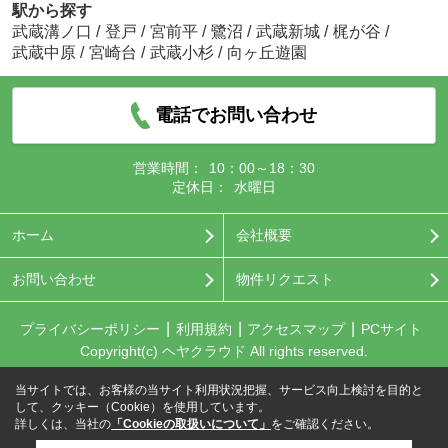
駅から探す
武蔵溝ノ口
/
登戸
/
宮前平
/
鷺沼
/
武蔵新城
/
梶が谷
/
武蔵中原
/
宮崎台
/
武蔵小杉
/
向ヶ丘遊園
電話でお問い合わせ
営業時間：
10：00～18：30
定休日：
水曜日
ホーム
会社概要
お問い合わせ
物件リクエスト
プライバシーポリシー
利用規約
アクセスマップ
PCサイト
Copyright(c) ヘヤクラウド All rights reserved.
当サイトでは、お客様の当サイト利用状況把握、サービス向上検討を目的と
して、クッキー（Cookie）を使用しています。
詳しくは、当社の
「Cookieの取扱いについて」
をご確認ください。