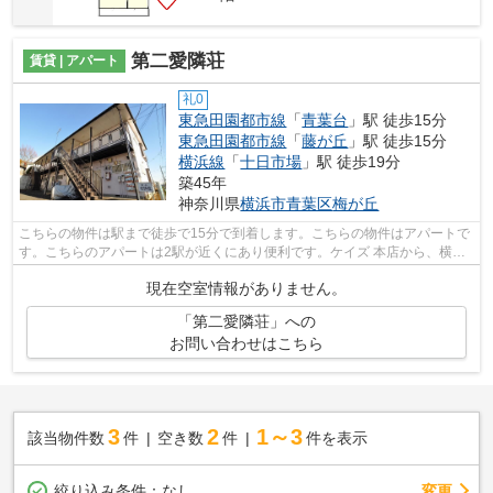
第二愛隣荘
賃貸 | アパート
礼0
東急田園都市線
「
青葉台
」駅 徒歩15分
東急田園都市線
「
藤が丘
」駅 徒歩15分
横浜線
「
十日市場
」駅 徒歩19分
築45年
神奈川県
横浜市青葉区
梅が丘
こちらの物件は駅まで徒歩で15分で到着します。こちらの物件はアパートで
す。こちらのアパートは2駅が近くにあり便利です。ケイズ 本店から、横浜
市青葉区エリアのお薦め物件も検索で...
現在空室情報がありません。
「第二愛隣荘」への
お問い合わせはこちら
3
2
1～3
該当物件数
件
空き数
件
件を表示
変更
絞り込み条件：
なし