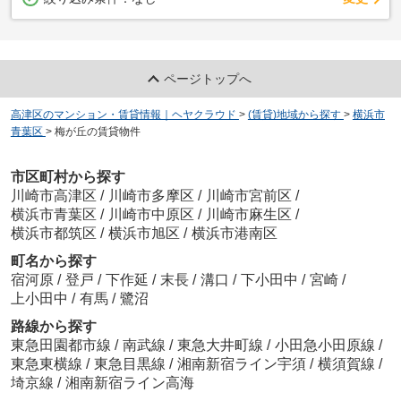
ページトップへ
高津区のマンション・賃貸情報｜ヘヤクラウド
>
(賃貸)地域から探す
>
横浜市
青葉区
>
梅が丘の賃貸物件
市区町村から探す
川崎市高津区
/
川崎市多摩区
/
川崎市宮前区
/
横浜市青葉区
/
川崎市中原区
/
川崎市麻生区
/
横浜市都筑区
/
横浜市旭区
/
横浜市港南区
町名から探す
宿河原
/
登戸
/
下作延
/
末長
/
溝口
/
下小田中
/
宮崎
/
上小田中
/
有馬
/
鷺沼
路線から探す
東急田園都市線
/
南武線
/
東急大井町線
/
小田急小田原線
/
東急東横線
/
東急目黒線
/
湘南新宿ライン宇須
/
横須賀線
/
埼京線
/
湘南新宿ライン高海