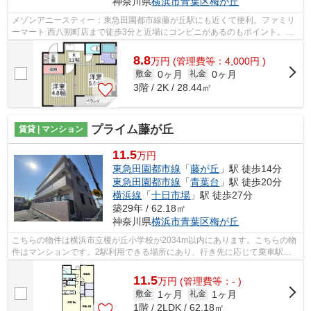
神奈川県
横浜市青葉区
梅が丘
メゾンアニースティー：東急田園都市線藤が丘駅にも近くて便利。ファミリ
ーマート 西八朔町店まで徒歩3分と近場にコンビニがあるのもポイント。最
上階のマンションです。こちらは初期...
8.8
万
円
(管理費等：4,000円 )
0ヶ月
0ヶ月
敷金
礼金
3階 / 2K / 28.44㎡
プライム藤が丘
賃貸 | マンション
11.5
万円
東急田園都市線
「
藤が丘
」駅 徒歩14分
東急田園都市線
「
青葉台
」駅 徒歩20分
横浜線
「
十日市場
」駅 徒歩27分
築29年 / 62.18㎡
神奈川県
横浜市青葉区
梅が丘
こちらの物件は横浜市立榎が丘小学校が2034m以内にあります。こちらの物
件はマンションです。2駅利用できる場所にあり、行き先に応じて乗車駅の
使い分けができます。駅まで徒歩14分の...
11.5
万
円
(管理費等：- )
1ヶ月
1ヶ月
敷金
礼金
1階 / 2LDK / 62.18㎡