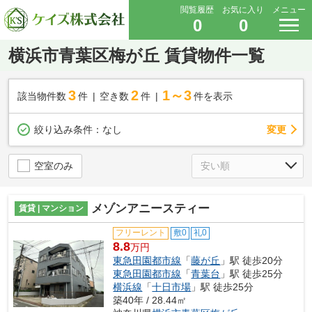
閲覧履歴
お気に入り
メニュー
0
0
横浜市青葉区梅が丘 賃貸物件一覧
3
2
1～3
該当物件数
件
空き数
件
件を表示
変更
絞り込み条件：
なし
空室のみ
メゾンアニースティー
賃貸 | マンション
フリーレント
敷0
礼0
8.8
万円
東急田園都市線
「
藤が丘
」駅 徒歩20分
東急田園都市線
「
青葉台
」駅 徒歩25分
横浜線
「
十日市場
」駅 徒歩25分
築40年 / 28.44㎡