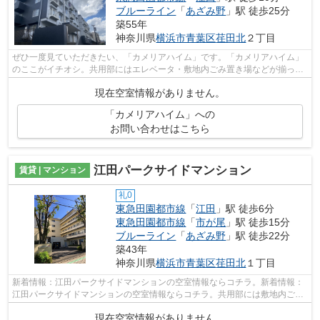
ブルーライン
「
あざみ野
」駅 徒歩25分
築55年
神奈川県
横浜市青葉区
荏田北
２丁目
ぜひ一度見ていただきたい、「カメリアハイム」です。「カメリアハイム」
のここがイチオシ。共用部にはエレベータ・敷地内ごみ置き場などが揃って
おります。最上階のマンションです。...
現在空室情報がありません。
「カメリアハイム」への
お問い合わせはこちら
江田パークサイドマンション
賃貸 | マンション
礼0
東急田園都市線
「
江田
」駅 徒歩6分
東急田園都市線
「
市が尾
」駅 徒歩15分
ブルーライン
「
あざみ野
」駅 徒歩22分
築43年
神奈川県
横浜市青葉区
荏田北
１丁目
新着情報：江田パークサイドマンションの空室情報ならコチラ。新着情報：
江田パークサイドマンションの空室情報ならコチラ。共用部には敷地内ごみ
置き場・エレベータなどが備わってお...
現在空室情報がありません。