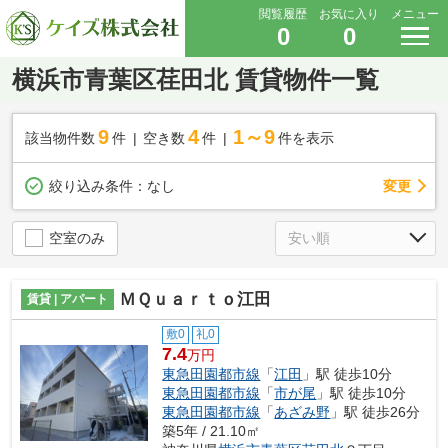
閲覧履歴
お気に入り
メニュー
0
0
横浜市青葉区荏田北 賃貸物件一覧
9
4
1～9
該当物件数
件
空き数
件
件を表示
変更
絞り込み条件：
なし
空室のみ
ＭＱｕａｒｔｏ江田
賃貸 | アパート
敷0
礼0
7.4
万円
東急田園都市線
「
江田
」駅 徒歩10分
東急田園都市線
「
市が尾
」駅 徒歩10分
東急田園都市線
「
あざみ野
」駅 徒歩26分
築5年 / 21.10㎡