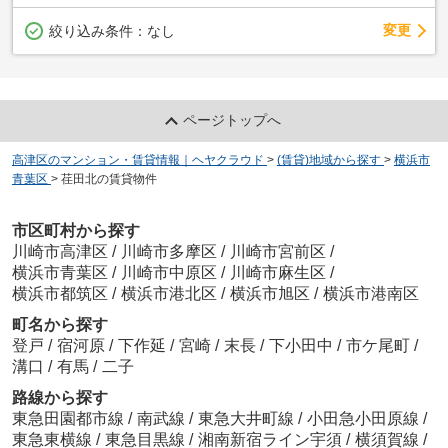
変更
絞り込み条件：
なし
ページトップへ
高津区のマンション・賃貸情報｜ヘヤクラウド
>
(賃貸)地域から探す
>
横浜市
青葉区
>
荏田北の賃貸物件
市区町村から探す
川崎市高津区
/
川崎市多摩区
/
川崎市宮前区
/
横浜市青葉区
/
川崎市中原区
/
川崎市麻生区
/
横浜市都筑区
/
横浜市港北区
/
横浜市旭区
/
横浜市港南区
町名から探す
登戸
/
宿河原
/
下作延
/
宮崎
/
末長
/
下小田中
/
市ケ尾町
/
溝口
/
有馬
/
二子
路線から探す
東急田園都市線
/
南武線
/
東急大井町線
/
小田急小田原線
/
東急東横線
/
東急目黒線
/
湘南新宿ライン宇須
/
横須賀線
/