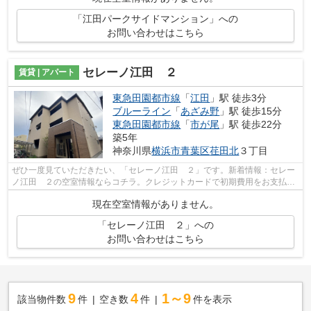
「江田パークサイドマンション」への
お問い合わせはこちら
セレーノ江田 ２
賃貸 | アパート
東急田園都市線
「
江田
」駅 徒歩3分
ブルーライン
「
あざみ野
」駅 徒歩15分
東急田園都市線
「
市が尾
」駅 徒歩22分
築5年
神奈川県
横浜市青葉区
荏田北
３丁目
ぜひ一度見ていただきたい、「セレーノ江田 ２」です。新着情報：セレー
ノ江田 ２の空室情報ならコチラ。クレジットカードで初期費用をお支払い
いただける物件です。駅まで歩いてア...
現在空室情報がありません。
「セレーノ江田 ２」への
お問い合わせはこちら
9
4
1～9
該当物件数
件
空き数
件
件を表示