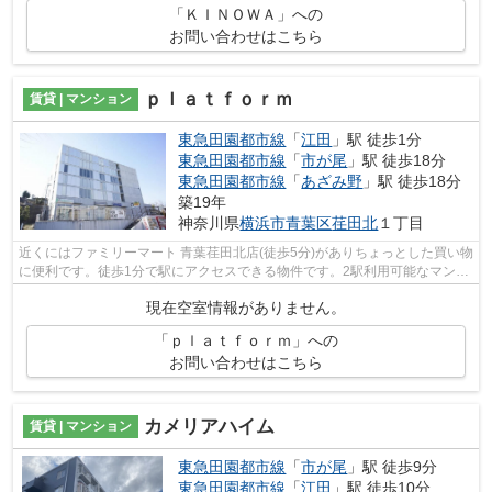
「ＫＩＮＯＷＡ」への
お問い合わせはこちら
ｐｌａｔｆｏｒｍ
賃貸 | マンション
東急田園都市線
「
江田
」駅 徒歩1分
東急田園都市線
「
市が尾
」駅 徒歩18分
東急田園都市線
「
あざみ野
」駅 徒歩18分
築19年
神奈川県
横浜市青葉区
荏田北
１丁目
近くにはファミリーマート 青葉荏田北店(徒歩5分)がありちょっとした買い物
に便利です。徒歩1分で駅にアクセスできる物件です。2駅利用可能なマンシ
ョンなので行動範囲も広がります。...
現在空室情報がありません。
「ｐｌａｔｆｏｒｍ」への
お問い合わせはこちら
カメリアハイム
賃貸 | マンション
東急田園都市線
「
市が尾
」駅 徒歩9分
東急田園都市線
「
江田
」駅 徒歩10分