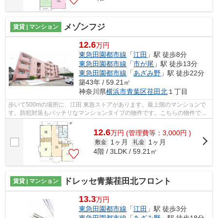
メゾンフジ
賃貸 | マンション
12.6
万円
東急田園都市線
「
江田
」駅 徒歩8分
東急田園都市線
「
市が尾
」駅 徒歩13分
東急田園都市線
「
あざみ野
」駅 徒歩22分
築43年 / 59.21㎡
神奈川県
横浜市青葉区
荏田北
１丁目
歩いて500mの場所に、江田 東急ストアがあります。最上階のマンションで
す。防犯対策もバッチリなマンションタイプの物件です。こちらの物件では
初期費用をカードでお支払いいただけま...
12.6
万
円
(管理費等：3,000円 )
1ヶ月
1ヶ月
敷金
礼金
4階 / 3LDK / 59.21㎡
ドレッセ青葉荏田北フロント
賃貸 | マンション
13.3
万円
東急田園都市線
「
江田
」駅 徒歩3分
東急田園都市線
「
あざみ野
」駅 徒歩18分