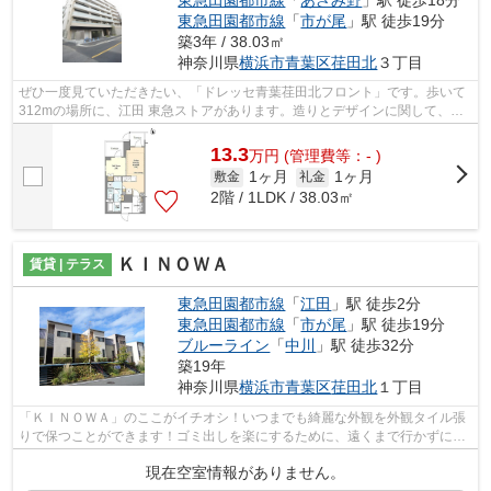
東急田園都市線
「
市が尾
」駅 徒歩19分
築3年 / 38.03㎡
神奈川県
横浜市青葉区
荏田北
３丁目
ぜひ一度見ていただきたい、「ドレッセ青葉荏田北フロント」です。歩いて
312mの場所に、江田 東急ストアがあります。造りとデザインに関して、自
信をもって情報を提供できるマンション...
13.3
万
円
(管理費等：- )
1ヶ月
1ヶ月
敷金
礼金
2階 / 1LDK / 38.03㎡
ＫＩＮＯＷＡ
賃貸 | テラス
東急田園都市線
「
江田
」駅 徒歩2分
東急田園都市線
「
市が尾
」駅 徒歩19分
ブルーライン
「
中川
」駅 徒歩32分
築19年
神奈川県
横浜市青葉区
荏田北
１丁目
「ＫＩＮＯＷＡ」のここがイチオシ！いつまでも綺麗な外観を外観タイル張
りで保つことができます！ゴミ出しを楽にするために、遠くまで行かずに済
むゴミ置き場を共用部に付けています...
現在空室情報がありません。