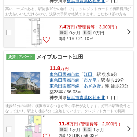
神奈川県
横浜市青葉区
荏田北
２丁目
高いニーズのある、駅徒歩10分の物件です。クレジットカードで初期費用が
お支払いいただけるので、決済の手間が軽減できます。こだわり派の方も満
足度の高いデザイナーズアパートです...
7.4
万
円
(管理費等：3,000円 )
0ヶ月
0万円
敷金
礼金
3階 / 1R / 21.10㎡
メイプルコート江田
賃貸 | アパート
11.8
万円
東急田園都市線
「
江田
」駅 徒歩6分
東急田園都市線
「
市が尾
」駅 徒歩19分
東急田園都市線
「
あざみ野
」駅 徒歩20分
築28年 / 56.03㎡
神奈川県
横浜市青葉区
荏田北
１丁目
徒歩61分の場所に横浜市立さつきが丘小学校があります。好評の駅近物件と
なっており、駅より徒歩6分に立地しています。クレジットカードで初期費
用をお支払いいただける物件です。近く...
11.8
万
円
(管理費等：2,000円 )
1ヶ月
1ヶ月
敷金
礼金
2階 / 2LDK / 56.03㎡