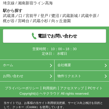
埼京線
/
湘南新宿ライン高海
駅から探す
武蔵溝ノ口
/
宮前平
/
登戸
/
鷺沼
/
武蔵新城
/
武蔵中原
/
梶が谷
/
宮崎台
/
武蔵小杉
/
向ヶ丘遊園
電話でお問い合わせ
営業時間：
10：00～18：30
定休日：
水曜日
ホーム
会社概要
お問い合わせ
物件リクエスト
プライバシーポリシー
利用規約
アクセスマップ
PCサイト
Copyright(c) ヘヤクラウド All rights reserved.
当サイトでは、お客様の当サイト利用状況把握、サービス向上検討を目的と
して、クッキー（Cookie）を使用しています。