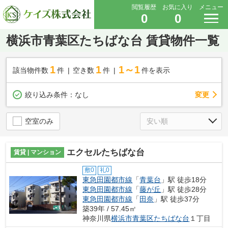
閲覧履歴
お気に入り
メニュー
0
0
横浜市青葉区たちばな台 賃貸物件一覧
1
1
1～1
該当物件数
件
空き数
件
件を表示
変更
絞り込み条件：
なし
空室のみ
エクセルたちばな台
賃貸 | マンション
敷0
礼0
東急田園都市線
「
青葉台
」駅 徒歩18分
東急田園都市線
「
藤が丘
」駅 徒歩28分
東急田園都市線
「
田奈
」駅 徒歩37分
築39年 / 57.45㎡
神奈川県
横浜市青葉区
たちばな台
１丁目