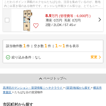
こだわりポイント満載のエクセルたちばな台。注目を集めているのが、敷地
内ごみ置き場のある物件です。オシャレな外観タイル張りは、とてもニーズ
が高い物件です。こちらの物件はマン...
8.9
万
円
(管理費等：6,000円 )
0万円
0万円
敷金
礼金
2階 / 2LDK / 57.45㎡
1
1
1～1
該当物件数
件
空き数
件
件を表示
変更
絞り込み条件：
なし
ページトップへ
高津区のマンション・賃貸情報｜ヘヤクラウド
>
(賃貸)地域から探す
>
横浜市
青葉区
>
たちばな台の賃貸物件
市区町村から探す