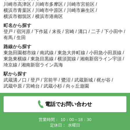
川崎市高津区
/
川崎市多摩区
/
川崎市宮前区
/
横浜市青葉区
/
川崎市中原区
/
川崎市麻生区
/
横浜市都筑区
/
横浜市港南区
町名から探す
登戸
/
宿河原
/
下作延
/
末長
/
宮崎
/
溝口
/
二子
/
下小田中
/
有馬
/
生田
路線から探す
東急田園都市線
/
南武線
/
東急大井町線
/
小田急小田原線
/
東急東横線
/
東急目黒線
/
横須賀線
/
湘南新宿ライン宇須
/
埼京線
/
湘南新宿ライン高海
駅から探す
武蔵溝ノ口
/
登戸
/
宮前平
/
鷺沼
/
武蔵新城
/
梶が谷
/
武蔵中原
/
宮崎台
/
武蔵小杉
/
向ヶ丘遊園
電話でお問い合わせ
営業時間：
10：00～18：30
定休日：
水曜日