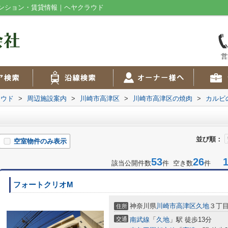
ンション・賃貸情報｜ヘヤクラウド
営
ラウド
>
周辺施設案内
>
川崎市高津区
>
川崎市高津区の焼肉
>
カルビ
並び順：
空室物件のみ表示
53
26
1-
該当公開件数
件 空き数
件
フォートクリオM
神奈川県
川崎市高津区
久地
３丁
住所
交通
南武線
「
久地
」駅 徒歩13分