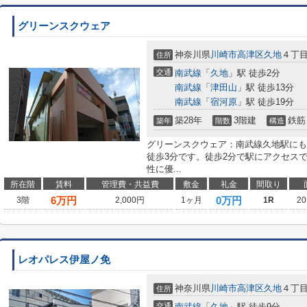
グリーンスクウェア
神奈川県
川崎市高津区
久地
４丁
住所
交通
南武線
「
久地
」駅 徒歩2分
南武線
「
津田山
」駅 徒歩13分
南武線
「
宿河原
」駅 徒歩19分
築28年
3階建
鉄筋
築年
階数
構造
グリーンスクウェア：南武線久地駅にも
徒歩3分です。徒歩2分で駅にアクセス
性に優...
所在階
賃料
管理費・共益費
敷金
礼金
間取り
6
万円
0万円
3階
2,000円
1ヶ月
1R
20
レオパレス伊屋ノ免
神奈川県
川崎市高津区
久地
４丁
住所
交通
南武線
「
久地
」駅 徒歩9分