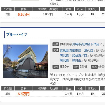
経路を...
所在階
賃料
管理費・共益費
敷金
礼金
間取り
5.5
万円
2階
1,000円
1ヶ月
1ヶ月
1K
2
ブルーハイツ
神奈川県
川崎市高津区
下作延
７
住所
交通
東急田園都市線
「
溝の口
」駅 徒
南武線
「
武蔵溝ノ口
」駅 徒歩8分
南武線
「
津田山
」駅 徒歩6分
築39年
3階建
鉄骨
築年
階数
構造
近くにはセブンイレブン 川崎津田山店(
利です。2駅利用可能な物件なので交通
の条...
所在階
賃料
管理費・共益費
敷金
礼金
間取り
5.8
万円
2階
-
1ヶ月
1ヶ月
1K
2