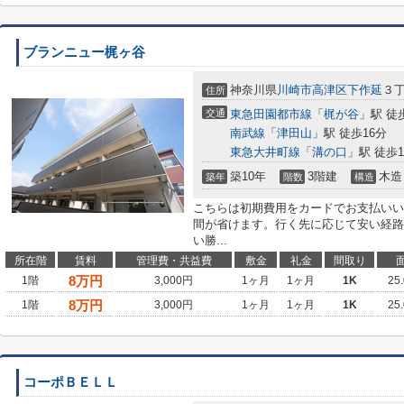
ブランニュー梶ヶ谷
神奈川県
川崎市高津区
下作延
３
住所
交通
東急田園都市線
「
梶が谷
」駅 徒
南武線
「
津田山
」駅 徒歩16分
東急大井町線
「
溝の口
」駅 徒歩1
築10年
3階建
木造
築年
階数
構造
こちらは初期費用をカードでお支払いい
間が省けます。行く先に応じて安い経路
い勝...
所在階
賃料
管理費・共益費
敷金
礼金
間取り
8
万円
1階
3,000円
1ヶ月
1ヶ月
1K
25
8
万円
1階
3,000円
1ヶ月
1ヶ月
1K
25
コーポＢＥＬＬ