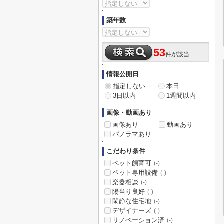
築年数
53
件が該当
情報公開日
指定しない
本日
3日以内
1週間以内
画像・動画あり
画像あり
動画あり
パノラマあり
こだわり条件
ペット飼育可
(-)
ペット専用設備
(-)
楽器相談
(-)
陽当り良好
(-)
閑静な住宅地
(-)
デザイナーズ
(-)
リノベーション済
(-)