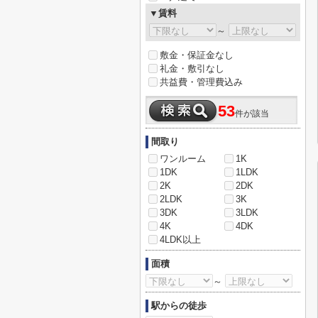
▼賃料
～
敷金・保証金なし
礼金・敷引なし
共益費・管理費込み
53
件が該当
間取り
ワンルーム
1K
1DK
1LDK
2K
2DK
2LDK
3K
3DK
3LDK
4K
4DK
4LDK以上
面積
～
駅からの徒歩