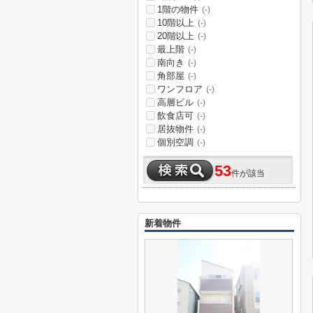
1階の物件
(-)
10階以上
(-)
20階以上
(-)
最上階
(-)
南向き
(-)
角部屋
(-)
ワンフロア
(-)
高層ビル
(-)
飲食店可
(-)
居抜物件
(-)
個別空調
(-)
53
件が該当
新着物件