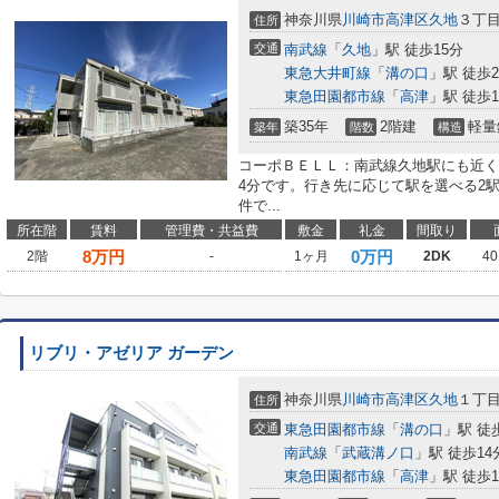
神奈川県
川崎市高津区
久地
３丁
住所
交通
南武線
「
久地
」駅 徒歩15分
東急大井町線
「
溝の口
」駅 徒歩2
東急田園都市線
「
高津
」駅 徒歩1
築35年
2階建
軽量
築年
階数
構造
コーポＢＥＬＬ：南武線久地駅にも近く
4分です。行き先に応じて駅を選べる2
件で...
所在階
賃料
管理費・共益費
敷金
礼金
間取り
8
万円
0万円
2階
-
1ヶ月
2DK
40
リブリ・アゼリア ガーデン
神奈川県
川崎市高津区
久地
１丁
住所
交通
東急田園都市線
「
溝の口
」駅 徒
南武線
「
武蔵溝ノ口
」駅 徒歩14
東急田園都市線
「
高津
」駅 徒歩1