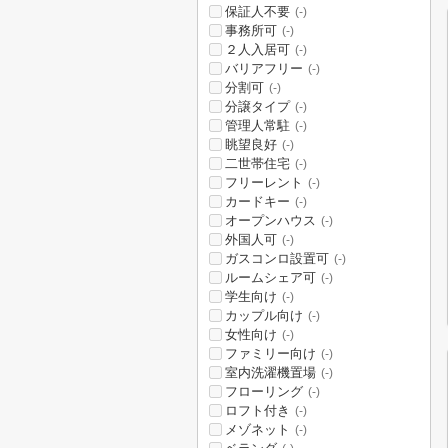
保証人不要
(-)
事務所可
(-)
２人入居可
(-)
バリアフリー
(-)
分割可
(-)
分譲タイプ
(-)
管理人常駐
(-)
眺望良好
(-)
二世帯住宅
(-)
フリーレント
(-)
カードキー
(-)
オープンハウス
(-)
外国人可
(-)
ガスコンロ設置可
(-)
ルームシェア可
(-)
学生向け
(-)
カップル向け
(-)
女性向け
(-)
ファミリー向け
(-)
室内洗濯機置場
(-)
フローリング
(-)
ロフト付き
(-)
メゾネット
(-)