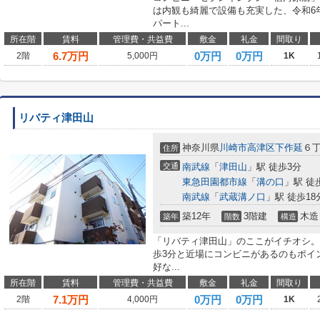
は内観も綺麗で設備も充実した、令和6
パート...
所在階
賃料
管理費・共益費
敷金
礼金
間取り
6.7
万円
0万円
0万円
2階
5,000円
1K
リバティ津田山
神奈川県
川崎市高津区
下作延
６
住所
交通
南武線
「
津田山
」駅 徒歩3分
東急田園都市線
「
溝の口
」駅 徒
南武線
「
武蔵溝ノ口
」駅 徒歩18
築12年
3階建
木造
築年
階数
構造
「リバティ津田山」のここがイチオシ。
歩3分と近場にコンビニがあるのもポイ
好な...
所在階
賃料
管理費・共益費
敷金
礼金
間取り
7.1
万円
0万円
0万円
2階
4,000円
1K