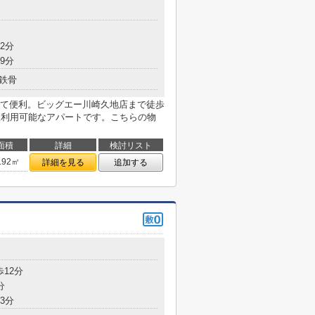
目
2分
9分
鉄骨
て便利。ビッグエー川崎久地店まで徒歩
駅利用可能なアパートです。こちらの物
面積
詳細
検討リスト
.92㎡
詳細を見る
追加する
目
歩12分
分
3分