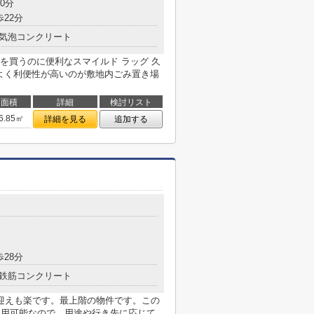
0分
歩22分
気泡コンクリート
を買うのに便利なスマイルド ラッグ 久
がよく利便性が高いのが敷地内ごみ置き場
面積
詳細
検討リスト
6.85㎡
詳細を見る
追加する
歩28分
鉄筋コンクリート
迎えも楽です。最上階の物件です。この
利用可能なので、用途や行き先に応じて