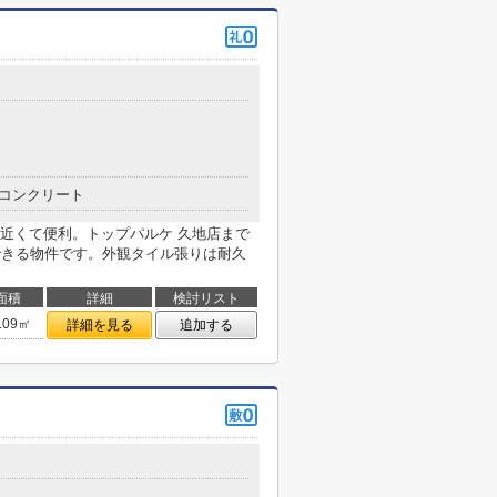
目
コンクリート
近くて便利。トップパルケ 久地店まで
できる物件です。外観タイル張りは耐久
面積
詳細
検討リスト
.09㎡
詳細を見る
追加する
目