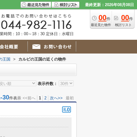
最終更新：2026年08月08日
00
00
件
件
最近見た物件
検討リスト
業時間：10：00～18：30 定休日：水曜日
の王国
>
カルビの王国の近くの物件
表示件数：
30
件表示
<<前へ
1
2
次へ>>
最初
目