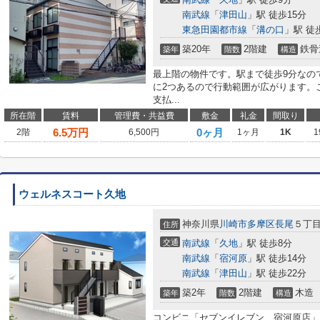
南武線
「
津田山
」駅 徒歩15分
東急田園都市線
「
溝の口
」駅 徒
築20年
2階建
鉄骨
築年
階数
構造
最上階の物件です。駅まで徒歩9分なの
に2つあるので行動範囲が広がります。
支払...
所在階
賃料
管理費・共益費
敷金
礼金
間取り
6.5
万円
0ヶ月
2階
6,500円
1ヶ月
1K
1
ウェルネスコート久地
神奈川県
川崎市多摩区
長尾
５丁
住所
交通
南武線
「
久地
」駅 徒歩8分
南武線
「
宿河原
」駅 徒歩14分
南武線
「
津田山
」駅 徒歩22分
築2年
2階建
木造
築年
階数
構造
コンビニ「セブンイレブン 宿河原店」