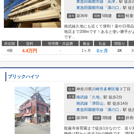
東急田園都市線
「
高津
」駅 徒歩2
東急田園都市線
「
溝の口
」駅 徒
築36年
5階建
軽量
築年
階数
構造
南武線久地にも近くて便利！薬や日用品
地店まで208mです！あると使い勝手
です...
所在階
賃料
管理費・共益費
敷金
礼金
間取り
4.4
万円
0ヶ月
4階
-
1ヶ月
1K
1
ブリックハイツ
神奈川県
川崎市多摩区
堰
３丁目
住所
交通
南武線
「
久地
」駅 徒歩2分
南武線
「
津田山
」駅 徒歩14分
東急田園都市線
「
溝の口
」駅 徒
築39年
3階建
鉄骨
築年
階数
構造
龍厳寺保育園まで徒歩1分なので、送り
物件は駅から徒歩2分の物件です。2駅