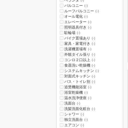
ベランダ
(-)
バルコニー
(-)
ルーフバルコニー
(-)
オール電化
(-)
エレベーター
(-)
照明器具付き
(-)
駐輪場
(-)
バイク置場あり
(-)
家具・家電付き
(-)
洗濯機置場有
(-)
外観タイル張り
(-)
コンロ２口以上
(-)
食器洗い乾燥機
(-)
システムキッチン
(-)
対面式キッチン
(-)
バス・トイレ別
(-)
追焚機能浴室
(-)
浴室乾燥機
(-)
温水洗浄便座
(-)
洗面台
(-)
洗髪洗面化粧台
(-)
シャワー
(-)
独立洗面台
(-)
エアコン
(-)