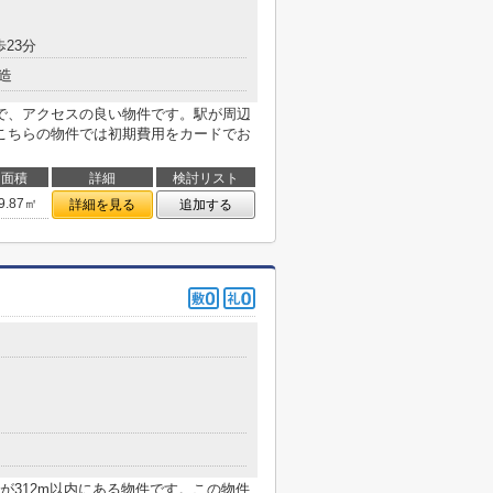
歩23分
造
で、アクセスの良い物件です。駅が周辺
こちらの物件では初期費用をカードでお
面積
詳細
検討リスト
9.87㎡
詳細を見る
追加する
目
が312m以内にある物件です。この物件