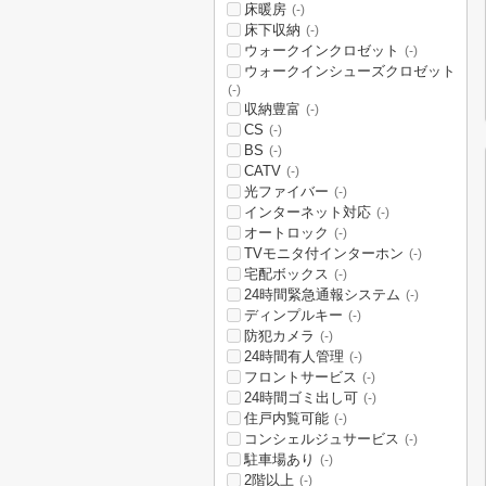
床暖房
(-)
床下収納
(-)
ウォークインクロゼット
(-)
ウォークインシューズクロゼット
(-)
収納豊富
(-)
CS
(-)
BS
(-)
CATV
(-)
光ファイバー
(-)
インターネット対応
(-)
オートロック
(-)
TVモニタ付インターホン
(-)
宅配ボックス
(-)
24時間緊急通報システム
(-)
ディンプルキー
(-)
防犯カメラ
(-)
24時間有人管理
(-)
フロントサービス
(-)
24時間ゴミ出し可
(-)
住戸内覧可能
(-)
コンシェルジュサービス
(-)
駐車場あり
(-)
2階以上
(-)