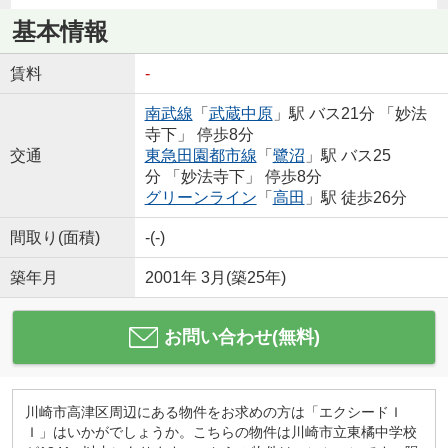
基本情報
賃料
-
南武線
「
武蔵中原
」駅 バス21分 「妙法
寺下」 停歩8分
交通
東急田園都市線
「
鷺沼
」駅 バス25
分 「妙法寺下」 停歩8分
グリーンライン
「
高田
」駅 徒歩26分
間取り(面積)
-(-)
築年月
2001年 3月(築25年)
お問い合わせ(無料)
川崎市高津区周辺にある物件をお求めの方は「エクシードＩ
Ｉ」はいかがでしょうか。こちらの物件は川崎市立東橘中学校