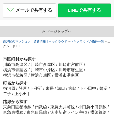
メールで共有する
LINEで共有する
ページトップへ
高津区のマンション・賃貸情報｜ヘヤクラウド
>
ヘヤクラウドの物件一覧
>
エ
クシードＩＩ
市区町村から探す
川崎市高津区
/
川崎市多摩区
/
川崎市宮前区
/
横浜市青葉区
/
川崎市中原区
/
川崎市麻生区
/
横浜市都筑区
/
横浜市旭区
/
横浜市港南区
町名から探す
宿河原
/
登戸
/
下作延
/
末長
/
溝口
/
宮崎
/
下小田中
/
鷺沼
/
二子
/
上小田中
路線から探す
東急田園都市線
/
南武線
/
東急大井町線
/
小田急小田原線
/
東急東横線
/
東急目黒線
/
湘南新宿ライン宇須
/
横須賀線
/