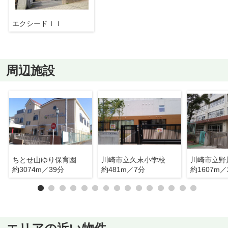
エクシードＩＩ
周辺施設
ちとせ山ゆり保育園
川崎市立久末小学校
川崎市立野
約3074m／39分
約481m／7分
約1607m／