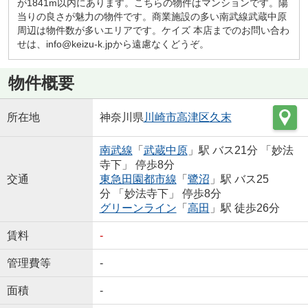
が1841m以内にあります。こちらの物件はマンションです。陽
当りの良さが魅力の物件です。商業施設の多い南武線武蔵中原
周辺は物件数が多いエリアです。ケイズ 本店までのお問い合わ
せは、info@keizu-k.jpから遠慮なくどうぞ。
物件概要
所在地
神奈川県
川崎市高津区
久末
南武線
「
武蔵中原
」駅 バス21分 「妙法
寺下」 停歩8分
交通
東急田園都市線
「
鷺沼
」駅 バス25
分 「妙法寺下」 停歩8分
グリーンライン
「
高田
」駅 徒歩26分
賃料
-
管理費等
-
面積
-