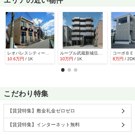
エリアの近い物件
レオパレスシティーハイム
ルーブル武蔵新城伍番館
コーポＢＥ
10.6
万
円
/ 1K
10
万
円
/ 1K
8
万
円
/ 2D
こだわり特集
【賃貸特集】敷金礼金ゼロゼロ
【賃貸特集】インターネット無料