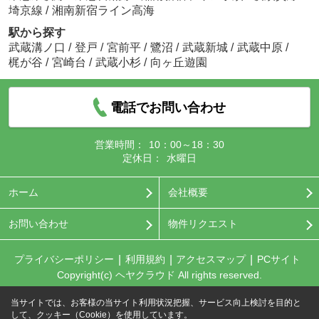
埼京線
/
湘南新宿ライン高海
駅から探す
武蔵溝ノ口
/
登戸
/
宮前平
/
鷺沼
/
武蔵新城
/
武蔵中原
/
梶が谷
/
宮崎台
/
武蔵小杉
/
向ヶ丘遊園
電話でお問い合わせ
営業時間：
10：00～18：30
定休日：
水曜日
ホーム
会社概要
お問い合わせ
物件リクエスト
プライバシーポリシー
利用規約
アクセスマップ
PCサイト
Copyright(c) ヘヤクラウド All rights reserved.
当サイトでは、お客様の当サイト利用状況把握、サービス向上検討を目的と
して、クッキー（Cookie）を使用しています。