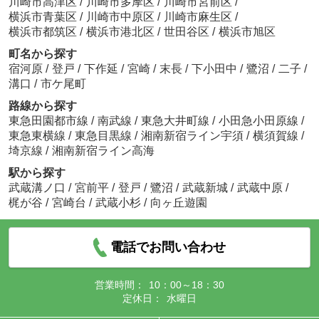
川崎市高津区
/
川崎市多摩区
/
川崎市宮前区
/
横浜市青葉区
/
川崎市中原区
/
川崎市麻生区
/
横浜市都筑区
/
横浜市港北区
/
世田谷区
/
横浜市旭区
町名から探す
宿河原
/
登戸
/
下作延
/
宮崎
/
末長
/
下小田中
/
鷺沼
/
二子
/
溝口
/
市ケ尾町
路線から探す
東急田園都市線
/
南武線
/
東急大井町線
/
小田急小田原線
/
東急東横線
/
東急目黒線
/
湘南新宿ライン宇須
/
横須賀線
/
埼京線
/
湘南新宿ライン高海
駅から探す
武蔵溝ノ口
/
宮前平
/
登戸
/
鷺沼
/
武蔵新城
/
武蔵中原
/
梶が谷
/
宮崎台
/
武蔵小杉
/
向ヶ丘遊園
電話でお問い合わせ
営業時間：
10：00～18：30
定休日：
水曜日