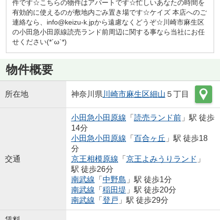
件です☆こちらの物件はアパートです☆忙しいあなたの時間を
有効的に使えるのが敷地内ごみ置き場です☆ケイズ 本店へのご
連絡なら、info@keizu-k.jpから遠慮なくどうぞ☆川崎市麻生区
の小田急小田原線読売ランド前周辺に関する事なら当社にお任
せください(*´ω`*)
物件概要
所在地
神奈川県
川崎市麻生区
細山
５丁目
小田急小田原線
「
読売ランド前
」駅 徒歩
14分
小田急小田原線
「
百合ヶ丘
」駅 徒歩18
分
交通
京王相模原線
「
京王よみうりランド
」
駅 徒歩26分
南武線
「
中野島
」駅 徒歩1分
南武線
「
稲田堤
」駅 徒歩20分
南武線
「
登戸
」駅 徒歩29分
賃料
-