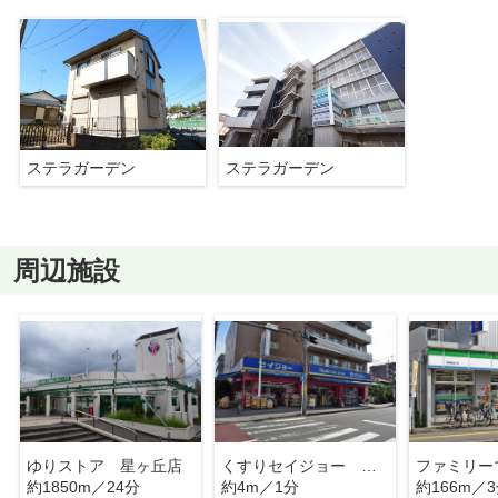
ステラガーデン
ステラガーデン
周辺施設
ゆりストア 星ヶ丘店
くすりセイジョー 中野島店
約1850m／24分
約4m／1分
約166m／