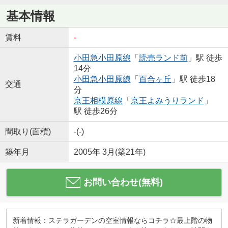
基本情報
賃料
-
小田急小田原線
「
読売ランド前
」駅 徒歩
14分
小田急小田原線
「
百合ヶ丘
」駅 徒歩18
交通
分
京王相模原線
「
京王よみうりランド
」
駅 徒歩26分
間取り(面積)
-(-)
築年月
2005年 3月(築21年)
お問い合わせ(無料)
新着情報：ステラガーデンの空室情報ならコチラ☆最上階の物