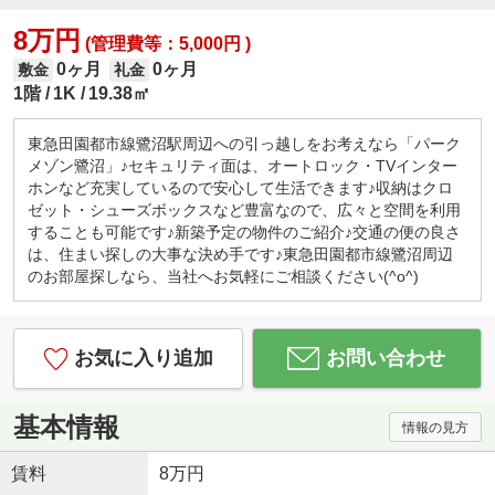
8万円
(管理費等：5,000円 )
0ヶ月
0ヶ月
敷金
礼金
1階
1K
19.38㎡
東急田園都市線鷺沼駅周辺への引っ越しをお考えなら「パーク
メゾン鷺沼」♪セキュリティ面は、オートロック・TVインター
ホンなど充実しているので安心して生活できます♪収納はクロ
ゼット・シューズボックスなど豊富なので、広々と空間を利用
することも可能です♪新築予定の物件のご紹介♪交通の便の良さ
は、住まい探しの大事な決め手です♪東急田園都市線鷺沼周辺
のお部屋探しなら、当社へお気軽にご相談ください(^o^)
お気に入り追加
お問い合わせ
基本情報
情報の見方
賃料
8万円