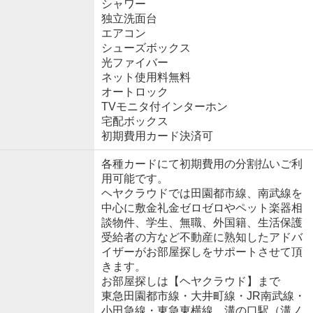
シャワー
独立洗面台
エアコン
シューズボックス
光ファイバー
ネット使用料無料
オートロック
TVモニタ付インターホン
宅配ボックス
初期費用カード決済可
各種カードにて初期費用の分割払いご利
用可能です。
ヘヤクラウドでは田園都市線、南武線を
中心に敷金礼金ゼロゼロやペット楽器相
談物件、学生、無職、外国籍、生活保護
受給者の方など不動産に熟知したアドバ
イザーがお部屋探しをサポートさせて頂
きます。
お部屋探しは【ヘヤクラウド】まで
東急田園都市線・大井町線・JR南武線・
小田急線・東急東横線、溝の口駅（溝ノ