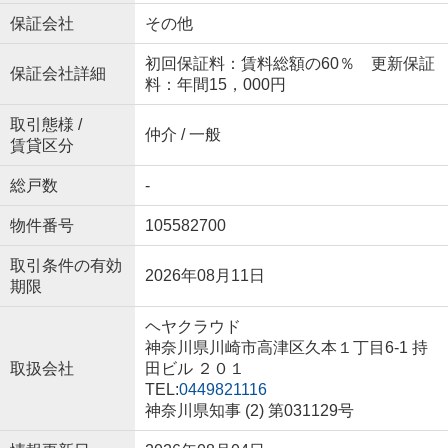
保証会社
その他
初回保証料：賃料総額の60％ 更新保証
保証会社詳細
料：年間15，000円
取引態様 /
仲介 / 一般
賃貸区分
総戸数
-
物件番号
105582700
取引条件の有効
2026年08月11日
期限
ヘヤクラウド
神奈川県川崎市高津区久本１丁目6-1 持
取扱会社
田ビル ２０１
TEL:
0449821116
神奈川県知事 (2) 第031129号