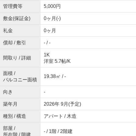
管理費等
5,000円
敷金(保証金)
0ヶ月(-)
礼金
0ヶ月
償却 / 敷引
- / -
1K
間取り / 詳細
洋室 5.7帖
/
K
面積 /
19.38㎡ / -
バルコニー面積
向き
-
築年月
2026年 9月(予定)
種別 / 構造
アパート / 木造
部屋 /
- / 1階 / 2階建
所在階 / 階建