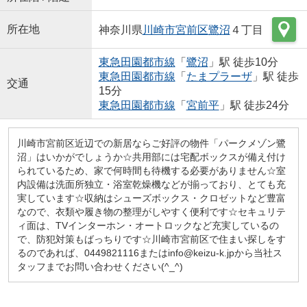
所在地
神奈川県
川崎市宮前区
鷺沼
４丁目
東急田園都市線
「
鷺沼
」駅 徒歩10分
東急田園都市線
「
たまプラーザ
」駅 徒歩
交通
15分
東急田園都市線
「
宮前平
」駅 徒歩24分
川崎市宮前区近辺での新居ならご好評の物件「パークメゾン鷺
沼」はいかがでしょうか☆共用部には宅配ボックスが備え付け
られているため、家で何時間も待機する必要がありません☆室
内設備は洗面所独立・浴室乾燥機などが揃っており、とても充
実しています☆収納はシューズボックス・クロゼットなど豊富
なので、衣類や履き物の整理がしやすく便利です☆セキュリテ
ィ面は、TVインターホン・オートロックなど充実しているの
で、防犯対策もばっちりです☆川崎市宮前区で住まい探しをす
るのであれば、0449821116またはinfo@keizu-k.jpから当社ス
タッフまでお問い合わせください(^_^)