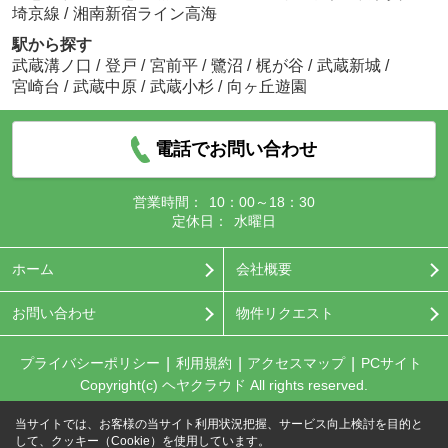
埼京線
/
湘南新宿ライン高海
駅から探す
武蔵溝ノ口
/
登戸
/
宮前平
/
鷺沼
/
梶が谷
/
武蔵新城
/
宮崎台
/
武蔵中原
/
武蔵小杉
/
向ヶ丘遊園
電話でお問い合わせ
営業時間：
10：00～18：30
定休日：
水曜日
ホーム
会社概要
お問い合わせ
物件リクエスト
プライバシーポリシー
利用規約
アクセスマップ
PCサイト
Copyright(c) ヘヤクラウド All rights reserved.
当サイトでは、お客様の当サイト利用状況把握、サービス向上検討を目的と
して、クッキー（Cookie）を使用しています。