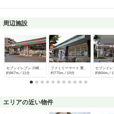
周辺施設
セブンイレブン 川崎犬蔵2丁目店
ファミリーマート 鷺沼駅西店
約867m／11分
約775m／10分
約804m／1
エリアの近い物件