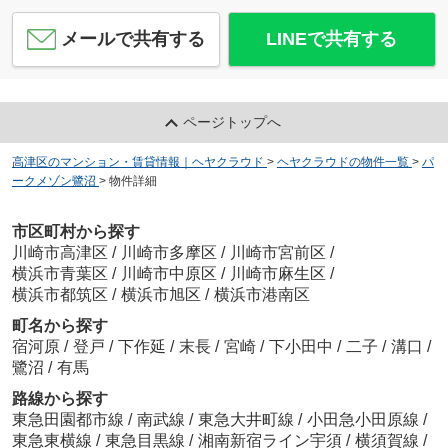
メールで共有する
LINEで共有する
ページトップへ
高津区のマンション・賃貸情報｜ヘヤクラウド
>
ヘヤクラウドの物件一覧
>
パ
ークメゾン鷺沼
>
物件詳細
市区町村から探す
川崎市高津区
/
川崎市多摩区
/
川崎市宮前区
/
横浜市青葉区
/
川崎市中原区
/
川崎市麻生区
/
横浜市都筑区
/
横浜市旭区
/
横浜市港南区
町名から探す
宿河原
/
登戸
/
下作延
/
末長
/
宮崎
/
下小田中
/
二子
/
溝口
/
鷺沼
/
有馬
路線から探す
東急田園都市線
/
南武線
/
東急大井町線
/
小田急小田原線
/
東急東横線
/
東急目黒線
/
湘南新宿ライン宇須
/
横須賀線
/