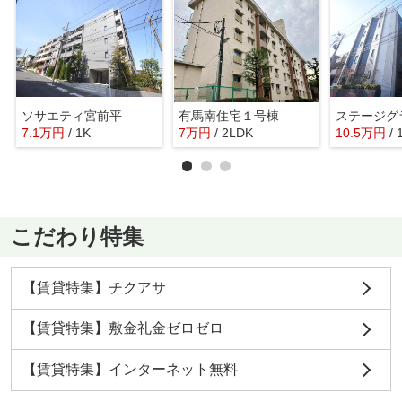
ソサエティ宮前平
有馬南住宅１号棟
7.1
万
円
/ 1K
7
万
円
/ 2LDK
10.5
万
円
/ 
こだわり特集
【賃貸特集】チクアサ
【賃貸特集】敷金礼金ゼロゼロ
【賃貸特集】インターネット無料