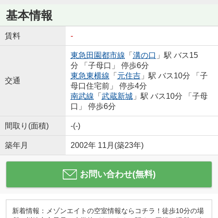
基本情報
賃料
-
東急田園都市線
「
溝の口
」駅 バス15
分 「子母口」 停歩6分
東急東横線
「
元住吉
」駅 バス10分 「子
交通
母口住宅前」 停歩4分
南武線
「
武蔵新城
」駅 バス10分 「子母
口」 停歩6分
間取り(面積)
-(-)
築年月
2002年 11月(築23年)
お問い合わせ(無料)
新着情報：メゾンエイトの空室情報ならコチラ！徒歩10分の場