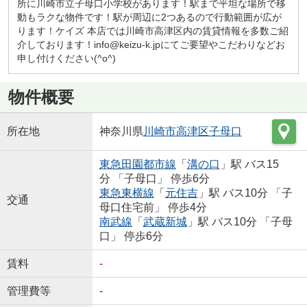
所に川崎市立子母口小学校があります！駅まで平坦な場所で移
動もラクな物件です！駅が周辺に2つあるので行動範囲が広が
ります！ケイズ 本店では川崎市高津区内の賃貸情報を多数ご紹
介しております！info@keizu-k.jpにてご要望やこだわりなどお
申し付けください(^o^)
物件概要
所在地
神奈川県
川崎市高津区
子母口
東急田園都市線
「
溝の口
」駅 バス15
分 「子母口」 停歩6分
東急東横線
「
元住吉
」駅 バス10分 「子
交通
母口住宅前」 停歩4分
南武線
「
武蔵新城
」駅 バス10分 「子母
口」 停歩6分
賃料
-
管理費等
-