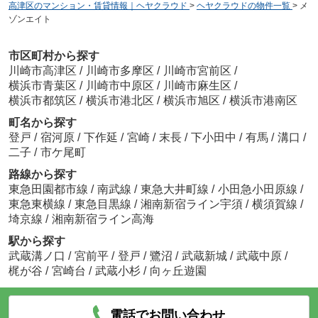
高津区のマンション・賃貸情報｜ヘヤクラウド
>
ヘヤクラウドの物件一覧
>
メ
ゾンエイト
市区町村から探す
川崎市高津区
/
川崎市多摩区
/
川崎市宮前区
/
横浜市青葉区
/
川崎市中原区
/
川崎市麻生区
/
横浜市都筑区
/
横浜市港北区
/
横浜市旭区
/
横浜市港南区
町名から探す
登戸
/
宿河原
/
下作延
/
宮崎
/
末長
/
下小田中
/
有馬
/
溝口
/
二子
/
市ケ尾町
路線から探す
東急田園都市線
/
南武線
/
東急大井町線
/
小田急小田原線
/
東急東横線
/
東急目黒線
/
湘南新宿ライン宇須
/
横須賀線
/
埼京線
/
湘南新宿ライン高海
駅から探す
武蔵溝ノ口
/
宮前平
/
登戸
/
鷺沼
/
武蔵新城
/
武蔵中原
/
梶が谷
/
宮崎台
/
武蔵小杉
/
向ヶ丘遊園
電話でお問い合わせ