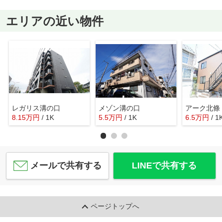
エリアの近い物件
レガリス溝の口
メゾン溝の口
アーク北條
8.15
万
円
/ 1K
5.5
万
円
/ 1K
6.5
万
円
/ 1
メールで共有する
LINEで共有する
ページトップへ