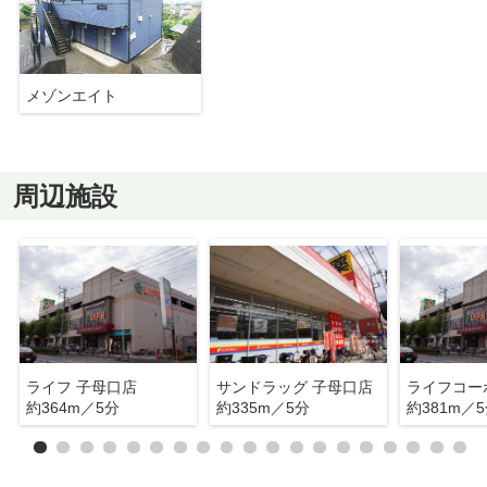
メゾンエイト
周辺施設
ライフ 子母口店
サンドラッグ 子母口店
約364m／5分
約335m／5分
約381m／