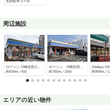
生田松本コーポ
周辺施設
ローソン 川崎生田八丁目店
ローソン 川崎生田２丁目店
Odakyu 
約634m／8分
約760m／10分
約909m／1
エリアの近い物件