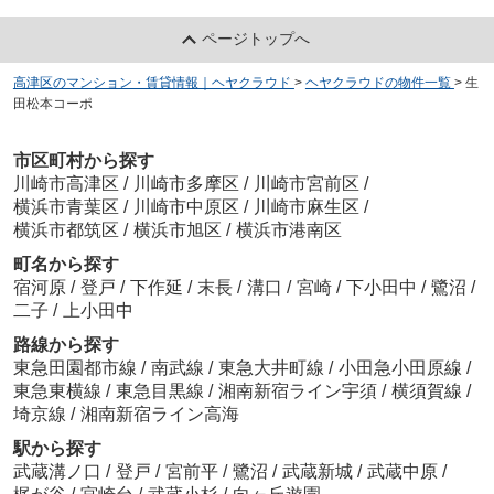
ページトップへ
高津区のマンション・賃貸情報｜ヘヤクラウド
>
ヘヤクラウドの物件一覧
>
生
田松本コーポ
市区町村から探す
川崎市高津区
/
川崎市多摩区
/
川崎市宮前区
/
横浜市青葉区
/
川崎市中原区
/
川崎市麻生区
/
横浜市都筑区
/
横浜市旭区
/
横浜市港南区
町名から探す
宿河原
/
登戸
/
下作延
/
末長
/
溝口
/
宮崎
/
下小田中
/
鷺沼
/
二子
/
上小田中
路線から探す
東急田園都市線
/
南武線
/
東急大井町線
/
小田急小田原線
/
東急東横線
/
東急目黒線
/
湘南新宿ライン宇須
/
横須賀線
/
埼京線
/
湘南新宿ライン高海
駅から探す
武蔵溝ノ口
/
登戸
/
宮前平
/
鷺沼
/
武蔵新城
/
武蔵中原
/