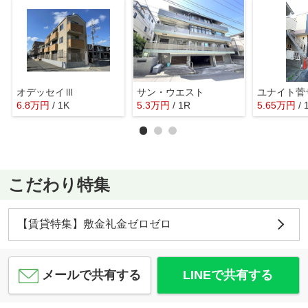
オデッセイⅢ
サン・ウエスト
6.8
万
円
/ 1K
5.3
万
円
/ 1R
5.65
万
円
/ 
こだわり特集
【賃貸特集】敷金礼金ゼロゼロ
メールで共有する
LINEで共有する