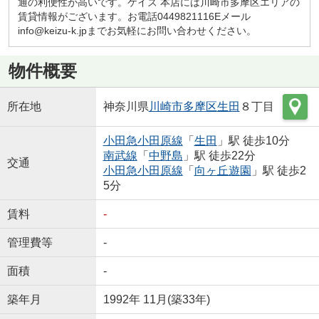
通の利便性が高いです。ケイズ 本店には川崎市多摩区エリアの
賃貸情報がございます。お電話0449821116Eメール
info@keizu-k.jpまでお気軽にお問い合わせください。
物件概要
所在地
神奈川県
川崎市多摩区
生田
８丁目
小田急小田原線
「
生田
」駅 徒歩10分
南武線
「
中野島
」駅 徒歩22分
交通
小田急小田原線
「
向ヶ丘遊園
」駅 徒歩2
5分
賃料
-
管理費等
-
面積
-
築年月
1992年 11月(築33年)