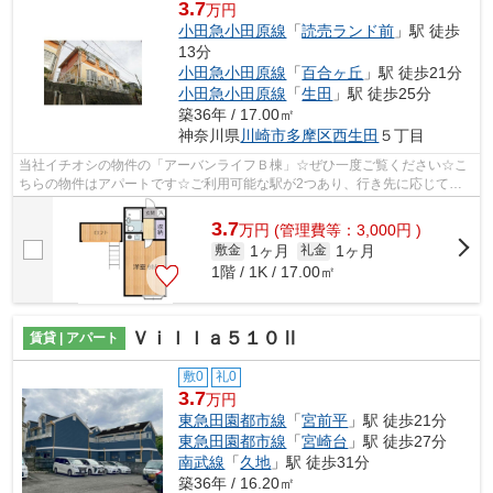
3.7
万円
小田急小田原線
「
読売ランド前
」駅 徒歩
13分
小田急小田原線
「
百合ヶ丘
」駅 徒歩21分
小田急小田原線
「
生田
」駅 徒歩25分
築36年 / 17.00㎡
神奈川県
川崎市多摩区
西生田
５丁目
当社イチオシの物件の「アーバンライフＢ棟」☆ぜひ一度ご覧ください☆こ
ちらの物件はアパートです☆ご利用可能な駅が2つあり、行き先に応じて乗
車駅の使い分けができます☆こちらは初期費...
3.7
万
円
(管理費等：3,000円 )
1ヶ月
1ヶ月
敷金
礼金
1階 / 1K / 17.00㎡
Ｖｉｌｌａ５１０Ⅱ
賃貸 | アパート
敷0
礼0
3.7
万円
東急田園都市線
「
宮前平
」駅 徒歩21分
東急田園都市線
「
宮崎台
」駅 徒歩27分
南武線
「
久地
」駅 徒歩31分
築36年 / 16.20㎡