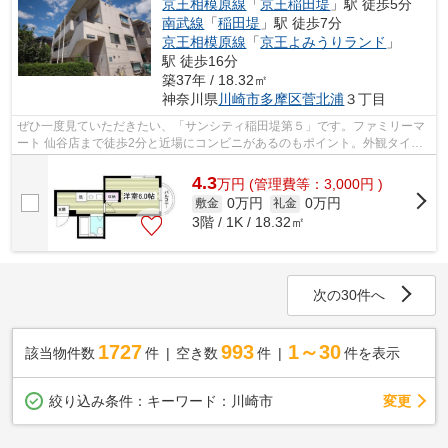
京王相模原線
「
京王稲田堤
」駅 徒歩5分
南武線
「
稲田堤
」駅 徒歩7分
京王相模原線
「
京王よみうりランド
」
駅 徒歩16分
築37年 / 18.32㎡
神奈川県
川崎市多摩区
菅北浦
３丁目
ぜひ一度見ていただきたい、「サンシティ稲田堤第５」です。ファミリーマ
ート 仙谷店まで徒歩2分と近場にコンビニがあるのもポイント。外観タイル
張りなので、強度や耐久性に優れます...
4.3
万
円
(管理費等：3,000円 )
0万円
0万円
敷金
礼金
3階 / 1K / 18.32㎡
次の30件へ
1727
993
1～30
該当物件数
件
空き数
件
件を表示
変更
絞り込み条件：
キーワード：川崎市