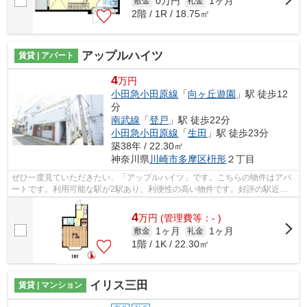
0万円
1ヶ月
敷金
礼金
2階 / 1R / 18.75㎡
アップルハイツ
賃貸 | アパート
4
万円
小田急小田原線
「
向ヶ丘遊園
」駅 徒歩12
分
南武線
「
登戸
」駅 徒歩22分
小田急小田原線
「
生田
」駅 徒歩23分
築38年 / 22.30㎡
神奈川県
川崎市多摩区
枡形
２丁目
ぜひ一度見ていただきたい、「アップルハイツ」です。こちらの物件はアパ
ートです。利用可能な駅が2駅あり、利便性の高い物件です。好評の駅近物
件で、徒歩12分でのアクセスが可能です...
4
万
円
(管理費等：- )
1ヶ月
1ヶ月
敷金
礼金
1階 / 1K / 22.30㎡
イリス三田
賃貸 | マンション