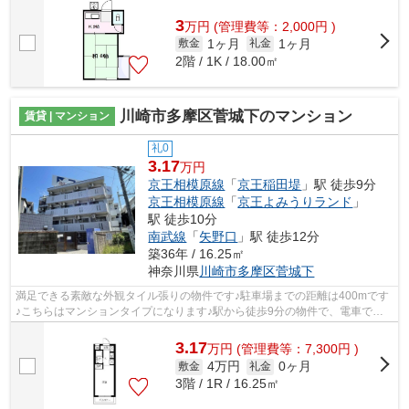
す。たくさんの物件をご用意致しました。色...
3
万
円
(管理費等：2,000円 )
1ヶ月
1ヶ月
敷金
礼金
2階 / 1K / 18.00㎡
川崎市多摩区菅城下のマンション
賃貸 | マンション
礼0
3.17
万円
京王相模原線
「
京王稲田堤
」駅 徒歩9分
京王相模原線
「
京王よみうりランド
」
駅 徒歩10分
南武線
「
矢野口
」駅 徒歩12分
築36年 / 16.25㎡
神奈川県
川崎市多摩区
菅城下
満足できる素敵な外観タイル張りの物件です♪駐車場までの距離は400mです
♪こちらはマンションタイプになります♪駅から徒歩9分の物件で、電車での
通勤にも便利な立地です♪ケイズ 本店に...
3.17
万
円
(管理費等：7,300円 )
4万円
0ヶ月
敷金
礼金
3階 / 1R / 16.25㎡