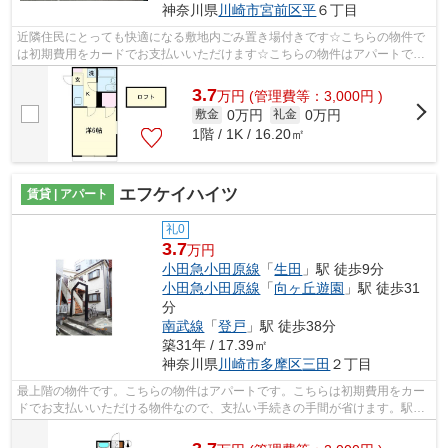
神奈川県
川崎市宮前区
平
６丁目
近隣住民にとっても快適になる敷地内ごみ置き場付きです☆こちらの物件で
は初期費用をカードでお支払いいただけます☆こちらの物件はアパートです
☆2駅利用可能で利便性の高い物件です☆ケ...
3.7
万
円
(管理費等：3,000円 )
0万円
0万円
敷金
礼金
1階 / 1K / 16.20㎡
エフケイハイツ
賃貸 | アパート
礼0
3.7
万円
小田急小田原線
「
生田
」駅 徒歩9分
小田急小田原線
「
向ヶ丘遊園
」駅 徒歩31
分
南武線
「
登戸
」駅 徒歩38分
築31年 / 17.39㎡
神奈川県
川崎市多摩区
三田
２丁目
最上階の物件です。こちらの物件はアパートです。こちらは初期費用をカー
ドでお支払いいただける物件なので、支払い手続きの手間が省けます。駅徒
歩9分に駅が立地する物件なので、電車...