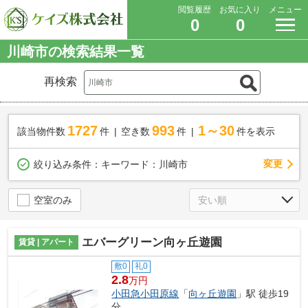
閲覧履歴
お気に入り
メニュー
0
0
川崎市の検索結果一覧
再検索
1727
993
1～30
該当物件数
件
空き数
件
件を表示
変更
絞り込み条件：
キーワード：川崎市
空室のみ
エバーグリーン向ヶ丘遊園
賃貸 | アパート
敷0
礼0
2.8
万円
小田急小田原線
「
向ヶ丘遊園
」駅 徒歩19
分