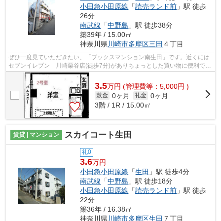
小田急小田原線
「
読売ランド前
」駅 徒歩
26分
南武線
「
中野島
」駅 徒歩38分
築39年 / 15.00㎡
神奈川県
川崎市多摩区
三田
４丁目
ぜひ一度見ていただきたい、「ブックスマンション南生田」です。近くには
セブンイレブン 川崎栗谷店(徒歩7分)がありちょっとした買い物に便利で
す。防犯対策もバッチリなマンションタ...
3.5
万
円
(管理費等：5,000円 )
0ヶ月
0ヶ月
敷金
礼金
3階 / 1R / 15.00㎡
スカイコート生田
賃貸 | マンション
礼0
3.6
万円
小田急小田原線
「
生田
」駅 徒歩4分
南武線
「
中野島
」駅 徒歩18分
小田急小田原線
「
読売ランド前
」駅 徒歩
22分
築36年 / 16.38㎡
神奈川県
川崎市多摩区
生田
７丁目