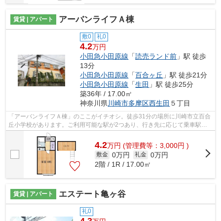
アーバンライフＡ棟
賃貸 | アパート
敷0
礼0
4.2
万円
小田急小田原線
「
読売ランド前
」駅 徒歩
13分
小田急小田原線
「
百合ヶ丘
」駅 徒歩21分
小田急小田原線
「
生田
」駅 徒歩25分
築36年 / 17.00㎡
神奈川県
川崎市多摩区
西生田
５丁目
「アーバンライフＡ棟」のここがイチオシ。徒歩31分の場所に川崎市立百合
丘小学校があります。ご利用可能な駅が2つあり、行き先に応じて乗車駅の
使い分けができます。最上階の物件です...
4.2
万
円
(管理費等：3,000円 )
0万円
0万円
敷金
礼金
2階 / 1R / 17.00㎡
エステート亀ヶ谷
賃貸 | アパート
礼0