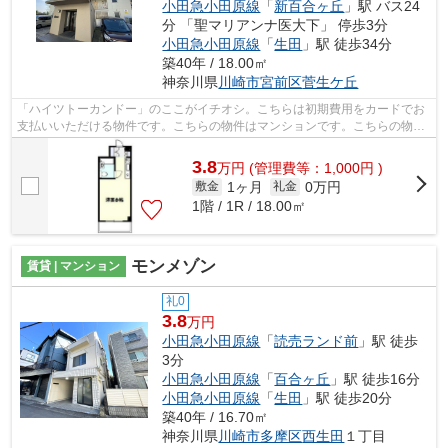
小田急小田原線
「
新百合ヶ丘
」駅 バス24
分 「聖マリアンナ医大下」 停歩3分
小田急小田原線
「
生田
」駅 徒歩34分
築40年 / 18.00㎡
神奈川県
川崎市宮前区
菅生ケ丘
「ハイツトーカンドー」のここがイチオシ。こちらは初期費用をカードでお
支払いいただける物件です。こちらの物件はマンションです。こちらの物件
は2沿線を利用できます。東急田園都市...
3.8
万
円
(管理費等：1,000円 )
1ヶ月
0万円
敷金
礼金
1階 / 1R / 18.00㎡
モンメゾン
賃貸 | マンション
礼0
3.8
万円
小田急小田原線
「
読売ランド前
」駅 徒歩
3分
小田急小田原線
「
百合ヶ丘
」駅 徒歩16分
小田急小田原線
「
生田
」駅 徒歩20分
築40年 / 16.70㎡
神奈川県
川崎市多摩区
西生田
１丁目