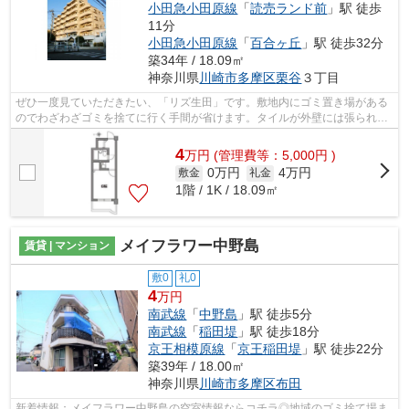
小田急小田原線
「
読売ランド前
」駅 徒歩
11分
小田急小田原線
「
百合ヶ丘
」駅 徒歩32分
築34年 / 18.09㎡
神奈川県
川崎市多摩区
栗谷
３丁目
ぜひ一度見ていただきたい、「リズ生田」です。敷地内にゴミ置き場がある
のでわざわざゴミを捨てに行く手間が省けます。タイルが外壁には張られて
います。クレジットカードで初期費用...
4
万
円
(管理費等：5,000円 )
0万円
4万円
敷金
礼金
1階 / 1K / 18.09㎡
メイフラワー中野島
賃貸 | マンション
敷0
礼0
4
万円
南武線
「
中野島
」駅 徒歩5分
南武線
「
稲田堤
」駅 徒歩18分
京王相模原線
「
京王稲田堤
」駅 徒歩22分
築39年 / 18.00㎡
神奈川県
川崎市多摩区
布田
新着情報：メイフラワー中野島の空室情報ならコチラ◎地域のゴミ捨て場ま