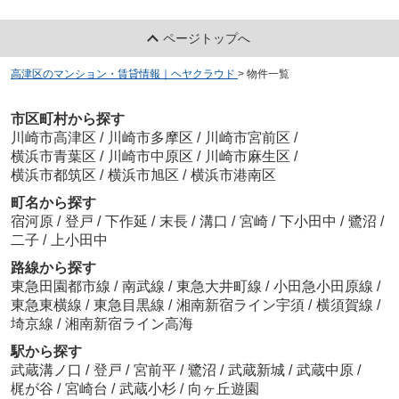
ページトップへ
高津区のマンション・賃貸情報｜ヘヤクラウド
>
物件一覧
市区町村から探す
川崎市高津区
/
川崎市多摩区
/
川崎市宮前区
/
横浜市青葉区
/
川崎市中原区
/
川崎市麻生区
/
横浜市都筑区
/
横浜市旭区
/
横浜市港南区
町名から探す
宿河原
/
登戸
/
下作延
/
末長
/
溝口
/
宮崎
/
下小田中
/
鷺沼
/
二子
/
上小田中
路線から探す
東急田園都市線
/
南武線
/
東急大井町線
/
小田急小田原線
/
東急東横線
/
東急目黒線
/
湘南新宿ライン宇須
/
横須賀線
/
埼京線
/
湘南新宿ライン高海
駅から探す
武蔵溝ノ口
/
登戸
/
宮前平
/
鷺沼
/
武蔵新城
/
武蔵中原
/
梶が谷
/
宮崎台
/
武蔵小杉
/
向ヶ丘遊園