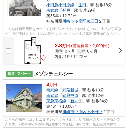
小田急小田原線
「
生田
」駅 徒歩18分
南武線
「
登戸
」駅 徒歩29分
築35年 / 12.72㎡
神奈川県
川崎市多摩区
東三田
２丁目
こちらは初期費用をカードでお支払いいただける物件なので、支払い手続き
の手間が省けます♪こちらの物件はマンションです♪2駅利用可物件なので、
よく電車を利用する方にピッタリですね...
2.8
万
円
(管理費等：2,000円 )
0ヶ月
0ヶ月
敷金
礼金
2階 / 1R / 12.72㎡
メゾンチェルシー
賃貸 | アパート
3
万円
南武線
「
武蔵新城
」駅 徒歩13分
南武線
「
武蔵中原
」駅 徒歩12分
東急東横線
「
新丸子
」駅 徒歩34分
築45年 / 18.00㎡
神奈川県
川崎市中原区
上小田中
２丁目
こちらの物件はコンビニまで370mにあります。初期費用のカード決済がで
きます。2駅利用できる物件は電車での移動が便利です。最上階の物件で