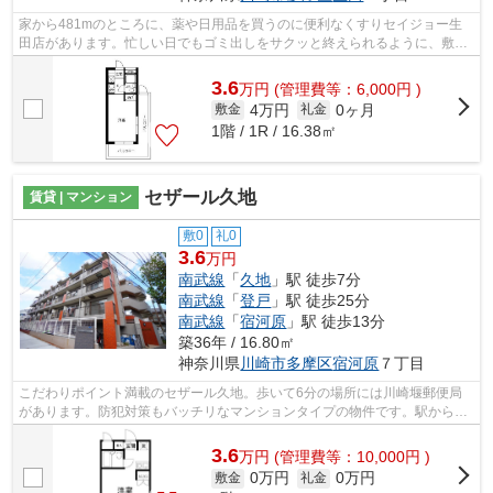
家から481mのところに、薬や日用品を買うのに便利なくすりセイジョー生
田店があります。忙しい日でもゴミ出しをサクッと終えられるように、敷地
内にゴミ置き場をつけております。外観...
3.6
万
円
(管理費等：6,000円 )
4万円
0ヶ月
敷金
礼金
1階 / 1R / 16.38㎡
セザール久地
賃貸 | マンション
敷0
礼0
3.6
万円
南武線
「
久地
」駅 徒歩7分
南武線
「
登戸
」駅 徒歩25分
南武線
「
宿河原
」駅 徒歩13分
築36年 / 16.80㎡
神奈川県
川崎市多摩区
宿河原
７丁目
こだわりポイント満載のセザール久地。歩いて6分の場所には川崎堰郵便局
があります。防犯対策もバッチリなマンションタイプの物件です。駅から徒
歩7分に立地する物件です。川崎市多摩...
3.6
万
円
(管理費等：10,000円 )
0万円
0万円
敷金
礼金