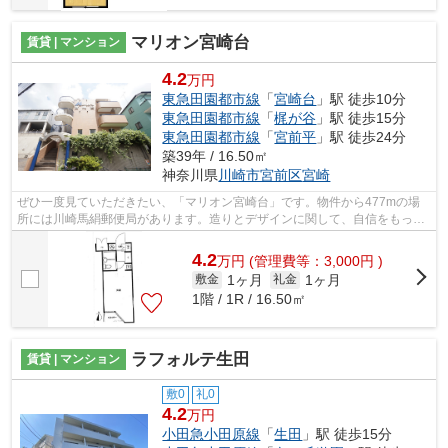
マリオン宮崎台
賃貸 | マンション
4.2
万円
東急田園都市線
「
宮崎台
」駅 徒歩10分
東急田園都市線
「
梶が谷
」駅 徒歩15分
東急田園都市線
「
宮前平
」駅 徒歩24分
築39年 / 16.50㎡
神奈川県
川崎市宮前区
宮崎
ぜひ一度見ていただきたい、「マリオン宮崎台」です。物件から477mの場
所には川崎馬絹郵便局があります。造りとデザインに関して、自信をもって
情報を提供できるマンションです。家賃5...
4.2
万
円
(管理費等：3,000円 )
1ヶ月
1ヶ月
敷金
礼金
1階 / 1R / 16.50㎡
ラフォルテ生田
賃貸 | マンション
敷0
礼0
4.2
万円
小田急小田原線
「
生田
」駅 徒歩15分