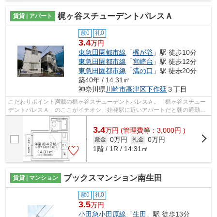
梶ヶ谷スチューデントパレスＡ
賃貸 | アパート
敷0
礼0
3.4
万円
東急田園都市線
「
梶が谷
」駅 徒歩10分
東急田園都市線
「
宮崎台
」駅 徒歩12分
東急田園都市線
「
溝の口
」駅 徒歩20分
築40年 / 14.31㎡
神奈川県
川崎市高津区
下作延
３丁目
こだわりポイント満載の梶ヶ谷スチューデントパレスＡ。「梶ヶ谷スチュー
デントパレスＡ」のここがイチオシ。始発駅に近いアパートだと朝の通勤も
少し楽にできます。こちらは初期費用...
3.4
万
円
(管理費等：3,000円 )
0万円
0万円
敷金
礼金
1階 / 1R / 14.31㎡
ブックスマンション南生田
賃貸 | マンション
敷0
礼0
3.5
万円
小田急小田原線
「
生田
」駅 徒歩13分