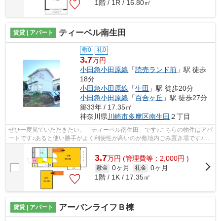
1階 / 1R / 16.80㎡
ティーベル南生田
賃貸 | アパート
敷0
礼0
3.7
万円
小田急小田原線
「
読売ランド前
」駅 徒歩
18分
小田急小田原線
「
生田
」駅 徒歩20分
小田急小田原線
「
百合ヶ丘
」駅 徒歩27分
築33年 / 17.35㎡
神奈川県
川崎市多摩区
南生田
２丁目
ぜひ一度見ていただきたい、「ティーベル南生田」です♪こちらの物件はアパ
ートです♪あると使い勝手がよく利便性が高いのが敷地内ごみ置き場です♪ク
レジットカードで初期費用をお支払い...
3.7
万
円
(管理費等：2,000円 )
0ヶ月
0ヶ月
敷金
礼金
1階 / 1K / 17.35㎡
アーバンライフＢ棟
賃貸 | アパート