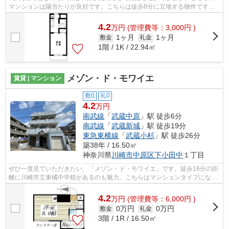
マンションは陽当たりが良好です。こちらは徒歩8分に立地する物件です。
こちらの物件はマンションです。ケイズ ...
4.2
万
円
(管理費等：3,000円 )
1ヶ月
1ヶ月
敷金
礼金
1階 / 1K / 22.94㎡
メゾン・ド・モワイエ
賃貸 | マンション
敷0
礼0
4.2
万円
南武線
「
武蔵中原
」駅 徒歩6分
南武線
「
武蔵新城
」駅 徒歩19分
東急東横線
「
武蔵小杉
」駅 徒歩26分
築38年 / 16.50㎡
神奈川県
川崎市中原区
下小田中
１丁目
ぜひ一度見ていただきたい、「メゾン・ド・モワイエ」です。徒歩16分の距
離に川崎市立東橘中学校があるのも魅力。こちらはマンションタイプになり
ます。敷地内ごみ置き場があるので、...
4.2
万
円
(管理費等：6,000円 )
0万円
0万円
敷金
礼金
3階 / 1R / 16.50㎡