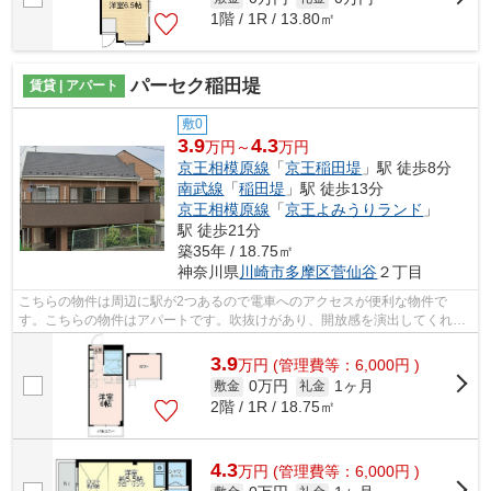
1階 / 1R / 13.80㎡
パーセク稲田堤
賃貸 | アパート
敷0
3.9
4.3
万円～
万円
京王相模原線
「
京王稲田堤
」駅 徒歩8分
南武線
「
稲田堤
」駅 徒歩13分
京王相模原線
「
京王よみうりランド
」
駅 徒歩21分
築35年 / 18.75㎡
神奈川県
川崎市多摩区
菅仙谷
２丁目
こちらの物件は周辺に駅が2つあるので電車へのアクセスが便利な物件で
す。こちらの物件はアパートです。吹抜けがあり、開放感を演出してくれま
す。クレジットカードで初期費用をお支払...
3.9
万
円
(管理費等：6,000円 )
0万円
1ヶ月
敷金
礼金
2階 / 1R / 18.75㎡
4.3
万
円
(管理費等：6,000円 )