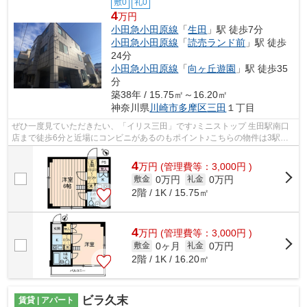
敷0
礼0
4
万円
小田急小田原線
「
生田
」駅 徒歩7分
小田急小田原線
「
読売ランド前
」駅 徒歩
24分
小田急小田原線
「
向ヶ丘遊園
」駅 徒歩35
分
築38年 / 15.75㎡～16.20㎡
神奈川県
川崎市多摩区
三田
１丁目
ぜひ一度見ていただきたい、「イリス三田」です♪ミニストップ 生田駅南口
店まで徒歩6分と近場にコンビニがあるのもポイント♪こちらの物件は3駅以
上利用可能で、移動範囲も広がります♪...
4
万
円
(管理費等：3,000円 )
0万円
0万円
敷金
礼金
2階 / 1K / 15.75㎡
4
万
円
(管理費等：3,000円 )
0ヶ月
0万円
敷金
礼金
2階 / 1K / 16.20㎡
ビラ久末
賃貸 | アパート