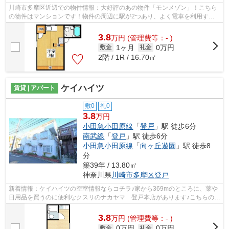
川崎市多摩区近辺での物件情報：大好評のあの物件「モンメゾン」！こちら
の物件はマンションです！物件の周辺に駅が2つあり、よく電車を利用する
方にピッタリです！駅まで徒歩3分の立...
3.8
万
円
(管理費等：- )
1ヶ月
0万円
敷金
礼金
2階 / 1R / 16.70㎡
ケイハイツ
賃貸 | アパート
敷0
礼0
3.8
万円
小田急小田原線
「
登戸
」駅 徒歩6分
南武線
「
登戸
」駅 徒歩6分
小田急小田原線
「
向ヶ丘遊園
」駅 徒歩8
分
築39年 / 13.80㎡
神奈川県
川崎市多摩区
登戸
新着情報：ケイハイツの空室情報ならコチラ♪家から369mのところに、薬や
日用品を買うのに便利なクスリのナカヤマ 登戸本店があります♪こちらの物
件はアパートです♪行き先に応じて駅を...
3.8
万
円
(管理費等：- )
0万円
0万円
敷金
礼金