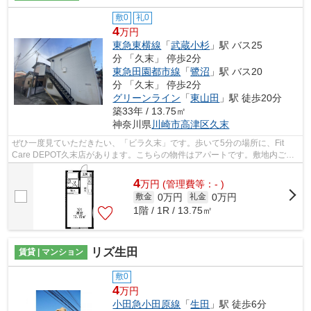
敷0
礼0
4
万円
東急東横線
「
武蔵小杉
」駅 バス25
分 「久末」 停歩2分
東急田園都市線
「
鷺沼
」駅 バス20
分 「久末」 停歩2分
グリーンライン
「
東山田
」駅 徒歩20分
築33年 / 13.75㎡
神奈川県
川崎市高津区
久末
ぜひ一度見ていただきたい、「ビラ久末」です。歩いて5分の場所に、Fit
Care DEPOT久末店があります。こちらの物件はアパートです。敷地内ごみ
置き場つきの物件は最近ますますポピュラ...
4
万
円
(管理費等：- )
0万円
0万円
敷金
礼金
1階 / 1R / 13.75㎡
リズ生田
賃貸 | マンション
敷0
4
万円
小田急小田原線
「
生田
」駅 徒歩6分