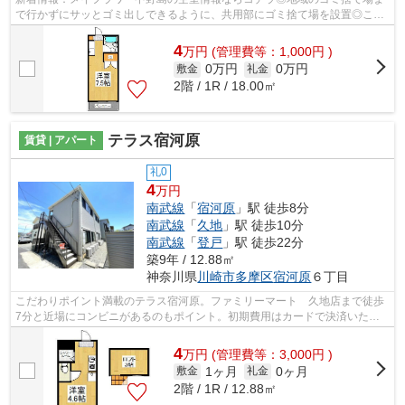
で行かずにサッとゴミ出しできるように、共用部にゴミ捨て場を設置◎こち
らは初期費用をカードでお支払いいただ...
4
万
円
(管理費等：1,000円 )
0万円
0万円
敷金
礼金
2階 / 1R / 18.00㎡
テラス宿河原
賃貸 | アパート
礼0
4
万円
南武線
「
宿河原
」駅 徒歩8分
南武線
「
久地
」駅 徒歩10分
南武線
「
登戸
」駅 徒歩22分
築9年 / 12.88㎡
神奈川県
川崎市多摩区
宿河原
６丁目
こだわりポイント満載のテラス宿河原。ファミリーマート 久地店まで徒歩
7分と近場にコンビニがあるのもポイント。初期費用はカードで決済いただ
けます。充実の設備と綺麗な室内を兼ね...
4
万
円
(管理費等：3,000円 )
1ヶ月
0ヶ月
敷金
礼金
2階 / 1R / 12.88㎡