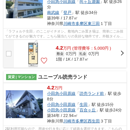
小田急小田原線
「
向ヶ丘遊園
」駅 徒歩26
分
南武線
「
登戸
」駅 徒歩34分
築39年 / 17.87㎡
神奈川県
川崎市多摩区
東三田
１丁目
「ラフォルテ生田」のここがイチオシ。敷地内ごみ置き場は、簡単にごみ捨
てができるのが魅力です。こちら陽当たりの良好な物件です。外観タイル張
りの物件が好評となっています。ケイ...
4.2
万
円
(管理費等：5,000円 )
0万円
0万円
敷金
礼金
1階 / 1K / 17.87㎡
ユニーブル読売ランド
賃貸 | マンション
4.2
万円
小田急小田原線
「
読売ランド前
」駅 徒歩
8分
小田急小田原線
「
生田
」駅 徒歩15分
小田急小田原線
「
百合ヶ丘
」駅 徒歩24分
築34年 / 22.94㎡
神奈川県
川崎市多摩区
西生田
３丁目
2駅利用可能なので、用途や行き先に応じて経路を選択できます。こちらの