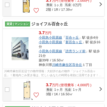
3.7
万
円
(管理費等：2,000円 )
1ヶ月
0万円
敷金
礼金
2階 / 1R / 17.39㎡
ジョイフル百合ヶ丘
賃貸 | マンション
3.7
万円
小田急小田原線
「
百合ヶ丘
」駅 徒歩4分
小田急小田原線
「
新百合ヶ丘
」駅 徒歩16
分
小田急小田原線
「
読売ランド前
」駅 徒歩
21分
築39年 / 16.50㎡
神奈川県
川崎市麻生区
百合丘
１丁目
川崎市麻生区近辺での物件情報：大好評のあの物件「ジョイフル百合ヶ
丘」！敷地内ごみ置き場は、忙しいあなたの時間を有効に活用できます！こ
ちらは初期費用をカードでお支払いいただ...
3.7
万
円
(管理費等：4,000円 )
1ヶ月
1ヶ月
敷金
礼金
3階 / 1K / 16.50㎡