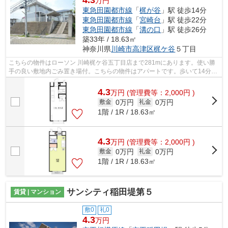
4.3
万円
東急田園都市線
「
梶が谷
」駅 徒歩14分
東急田園都市線
「
宮崎台
」駅 徒歩22分
東急田園都市線
「
溝の口
」駅 徒歩26分
築33年 / 18.63㎡
神奈川県
川崎市高津区
梶ケ谷
５丁目
こちらの物件はローソン 川崎梶ケ谷五丁目店まで281mにあります。使い勝
手の良い敷地内ごみ置き場付。こちらの物件はアパートです。歩いて14分ほ
どで駅にアクセスできる、立地の良さも...
4.3
万
円
(管理費等：2,000円 )
0万円
0万円
敷金
礼金
1階 / 1R / 18.63㎡
4.3
万
円
(管理費等：2,000円 )
0万円
0万円
敷金
礼金
1階 / 1R / 18.63㎡
サンシティ稲田堤第５
賃貸 | マンション
敷0
礼0
4.3
万円