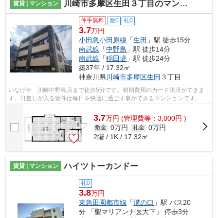
川崎市多摩区生田３丁目のマンション
賃貸 | マンション
仲手無料
敷0
礼0
3.7
万円
小田急小田原線
「
生田
」駅 徒歩15分
南武線
「
中野島
」駅 徒歩14分
南武線
「
稲田堤
」駅 徒歩24分
築37年 / 17.32㎡
神奈川県
川崎市多摩区
生田
３丁目
いなげや 川崎中野島店まで徒歩5分です。初期費用のカード決済ができま
す。日差しが入る物件は毎日を快適に過ごす事ができるマンションです。周
辺に2駅あるので電車通勤しやすいです...
3.7
万
円
(管理費等：3,000円 )
0万円
0万円
敷金
礼金
2階 / 1K / 17.32㎡
ハイツトーカンドー
賃貸 | マンション
礼0
3.8
万円
東急田園都市線
「
溝の口
」駅 バス20
分 「聖マリアンナ医大下」 停歩3分