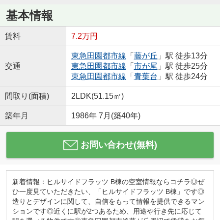
基本情報
賃料
7.2万円
東急田園都市線
「
藤が丘
」駅 徒歩13分
交通
東急田園都市線
「
市が尾
」駅 徒歩25分
東急田園都市線
「
青葉台
」駅 徒歩24分
間取り(面積)
2LDK(51.15㎡)
築年月
1986年 7月(築40年)
お問い合わせ(無料)
新着情報：ヒルサイドフラッツ B棟の空室情報ならコチラ◎ぜ
ひ一度見ていただきたい、「ヒルサイドフラッツ B棟」です◎
造りとデザインに関して、自信をもって情報を提供できるマン
ションです◎近くに駅が2つあるため、用途や行き先に応じて