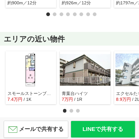
約900m／12分
約926m／12分
約1797m／
エリアの近い物件
スモールストーンブリッジ
青葉台ハイツ
エクセルた
7.4
万
円
/ 1K
7
万
円
/ 1R
8.9
万
円
/ 2
メールで共有する
LINEで共有する