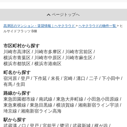
ページトップへ
高津区のマンション・賃貸情報｜ヘヤクラウド
>
ヘヤクラウドの物件一覧
>
ヒ
ルサイドフラッツ B棟
市区町村から探す
川崎市高津区
/
川崎市多摩区
/
川崎市宮前区
/
横浜市青葉区
/
川崎市中原区
/
川崎市麻生区
/
横浜市都筑区
/
横浜市港南区
町名から探す
宿河原
/
登戸
/
下作延
/
末長
/
宮崎
/
溝口
/
二子
/
下小田中
/
有馬
/
生田
路線から探す
東急田園都市線
/
南武線
/
東急大井町線
/
小田急小田原線
/
東急東横線
/
東急目黒線
/
横須賀線
/
湘南新宿ライン宇須
/
埼京線
/
湘南新宿ライン高海
駅から探す
武蔵溝ノ口
/
登戸
/
宮前平
/
鷺沼
/
武蔵新城
/
梶が谷
/