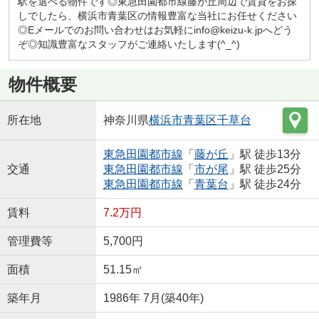
駅を選べる物件です◎東急田園都市線藤が丘周辺で賃貸をお探
しでしたら、横浜市青葉区の情報豊富な当社にお任せください
◎Eメールでのお問い合わせはお気軽にinfo@keizu-k.jpへどう
ぞ◎知識豊富なスタッフがご連絡いたします(^_^)
物件概要
所在地
神奈川県
横浜市青葉区
千草台
東急田園都市線
「
藤が丘
」駅 徒歩13分
交通
東急田園都市線
「
市が尾
」駅 徒歩25分
東急田園都市線
「
青葉台
」駅 徒歩24分
賃料
7.2万円
管理費等
5,700円
面積
51.15㎡
築年月
1986年 7月(築40年)