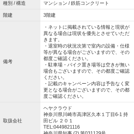
種別 / 構造
マンション / 鉄筋コンクリート
階建
3階建
・ネットに掲載されている情報と現状が
異なる場合は現状を優先とさせていただ
きます。
・退室時の状況次第で室内の設備・仕様
等が異なる場合がございますので、その
都度ご確認ください。
備考
・駐車場・バイク置き場等は空きが無い
場合もございますので、その都度ご確認
ください。
・記載のキャンペーン内容は予告なく変
更となる場合がございますので、その都
度ご確認ください。
ヘヤクラウド
神奈川県川崎市高津区久本１丁目6-1 持
取扱会社
田ビル ２０１
TEL:0449821116
神奈川県知事 (2) 第031129号