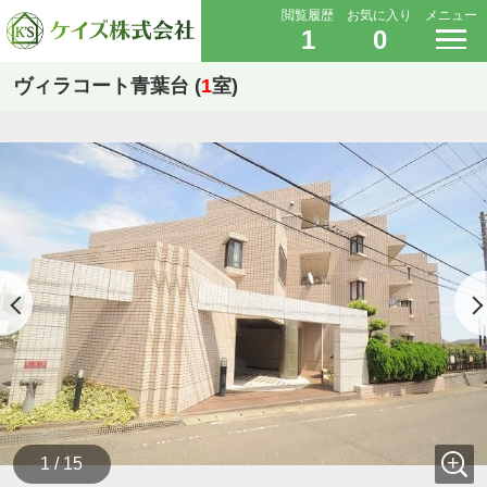
閲覧履歴
お気に入り
メニュー
1
0
ヴィラコート青葉台 (
1
室)
1 / 15