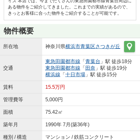
イズ 本店では、今までたくさんの東急田園都市線青葉台周辺に
ある物件をご紹介してきました。これまでの実績があるので、
きっとお客様に合った物件をご紹介することが可能です。
物件概要
所在地
神奈川県
横浜市青葉区
さつきが丘
東急田園都市線
「
青葉台
」駅 徒歩18分
交通
東急田園都市線
「
田奈
」駅 徒歩19分
横浜線
「
十日市場
」駅 徒歩15分
賃料
15.5万円
管理費等
5,000円
面積
75.42㎡
築年月
1990年 7月(築36年)
種別 / 構造
マンション / 鉄筋コンクリート