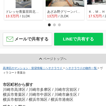
ドレッセ青葉荏田北フロント
あざみ野グリーンパーク
13.3
万
円
/ 1LDK
13
万
円
/ 2LDK
17.5
万
円
/
メールで共有する
LINEで共有する
ページトップへ
高津区のマンション・賃貸情報｜ヘヤクラウド
>
ヘヤクラウドの物件一覧
>
ヴ
ィラコート青葉台
市区町村から探す
川崎市高津区
/
川崎市多摩区
/
川崎市宮前区
/
横浜市青葉区
/
川崎市中原区
/
川崎市麻生区
/
横浜市都筑区
/
横浜市旭区
/
横浜市港南区