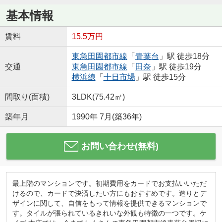
基本情報
賃料
15.5万円
東急田園都市線
「
青葉台
」駅 徒歩18分
交通
東急田園都市線
「
田奈
」駅 徒歩19分
横浜線
「
十日市場
」駅 徒歩15分
間取り(面積)
3LDK(75.42㎡)
築年月
1990年 7月(築36年)
お問い合わせ(無料)
最上階のマンションです。初期費用をカードでお支払いいただ
けるので、カードで決済したい方にもおすすめです。造りとデ
ザインに関して、自信をもって情報を提供できるマンションで
す。タイルが張られているきれいな外観も特徴の一つです。ケ