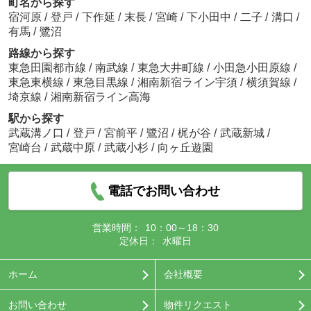
町名から探す
宿河原
/
登戸
/
下作延
/
末長
/
宮崎
/
下小田中
/
二子
/
溝口
/
有馬
/
鷺沼
路線から探す
東急田園都市線
/
南武線
/
東急大井町線
/
小田急小田原線
/
東急東横線
/
東急目黒線
/
湘南新宿ライン宇須
/
横須賀線
/
埼京線
/
湘南新宿ライン高海
駅から探す
武蔵溝ノ口
/
登戸
/
宮前平
/
鷺沼
/
梶が谷
/
武蔵新城
/
宮崎台
/
武蔵中原
/
武蔵小杉
/
向ヶ丘遊園
電話でお問い合わせ
営業時間：
10：00～18：30
定休日：
水曜日
ホーム
会社概要
お問い合わせ
物件リクエスト