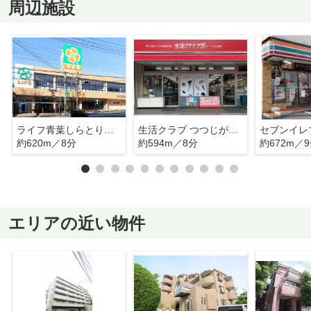
周辺施設
ライフ青葉しらとり台店
生活クラブ つつじが丘デポー
約620m／8分
約594m／8分
約672m／
エリアの近い物件