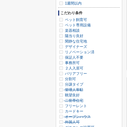
1週間以内
こだわり条件
ペット飼育可
ペット専用設備
楽器相談
陽当り良好
閑静な住宅地
デザイナーズ
リノベーション済
保証人不要
事務所可
２人入居可
バリアフリー
分割可
分譲タイプ
管理人常駐
眺望良好
二世帯住宅
フリーレント
カードキー
オープンハウス
外国人可