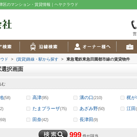
津区のマンション・賃貸情報｜ヘヤクラウド
営
ラウド
>
(賃貸)路線・駅から探す
>
東急電鉄東急田園都市線の賃貸物件
駅選択画面
込む
地
高津
溝の口
梶が
(58)
(95)
(210)
たまプラーザ
あざみ野
江田
2)
(75)
(50)
田奈
長津田
(69)
(42)
(9)
999
件が該当