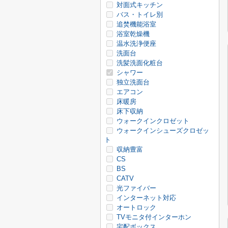
対面式キッチン
バス・トイレ別
追焚機能浴室
浴室乾燥機
温水洗浄便座
洗面台
洗髪洗面化粧台
シャワー
独立洗面台
エアコン
床暖房
床下収納
ウォークインクロゼット
ウォークインシューズクロゼッ
ト
収納豊富
CS
BS
CATV
光ファイバー
インターネット対応
オートロック
TVモニタ付インターホン
宅配ボックス