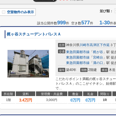
並び順：
空室物件のみ表示
999
577
1-30
該当公開件数
件 空き数
件
件
梶ヶ谷スチューデントパレスＡ
神奈川県
川崎市高津区
下作延
３
住所
交通
東急田園都市線
「
梶が谷
」駅 徒
東急田園都市線
「
宮崎台
」駅 徒
東急田園都市線
「
溝の口
」駅 徒
築40年
2階建
木造
築年
階数
構造
こだわりポイント満載の梶ヶ谷スチュー
トパレスＡ」のここがイチオシ。始発駅
で...
所在階
賃料
管理費・共益費
敷金
礼金
間取り
3.4
万円
0万円
0万円
1階
3,000円
1R