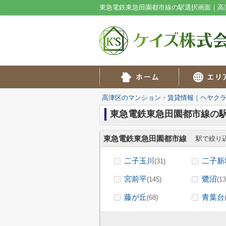
東急電鉄東急田園都市線の駅選択画面｜高
高津区のマンション・賃貸情報｜ヘヤク
東急電鉄東急田園都市線の
東急電鉄東急田園都市線
駅で絞り
二子玉川
二子新
(31)
宮前平
鷺沼
(145)
(13
藤が丘
青葉台
(68)