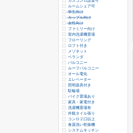
ガスコンロ設置可
ルームシェア可
学生向け
カップル向け
女性向け
ファミリー向け
室内洗濯機置場
フローリング
ロフト付き
メゾネット
ベランダ
バルコニー
ルーフバルコニー
オール電化
エレベーター
照明器具付き
駐輪場
バイク置場あり
家具・家電付き
洗濯機置場有
外観タイル張り
コンロ２口以上
食器洗い乾燥機
システムキッチン