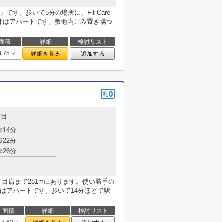
す。歩いて5分の場所に、Fit Care
物件はアパートです。敷地内ごみ置き場つ
面積
詳細
検討リスト
3.75㎡
詳細を見る
追加する
丁目
歩14分
歩22分
歩26分
目店まで281mにあります。使い勝手の
はアパートです。歩いて14分ほどで駅
面積
詳細
検討リスト