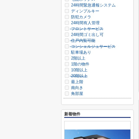
24時間緊急通報システム
ディンプルキー
防犯カメラ
24時間有人管理
フロントサービス
24時間ゴミ出し可
住戸内覧可能
コンシェルジュサービス
駐車場あり
2階以上
1階の物件
10階以上
20階以上
最上階
南向き
角部屋
新着物件