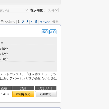
表示件数：
表示
<<前へ
1
2
3
4
5
次へ>>
最初
丁目
歩10分
歩12分
歩20分
デントパレスＡ。「梶ヶ谷スチューデン
に近いアパートだと朝の通勤も少し楽に
面積
詳細
検討リスト
14.31㎡
詳細を見る
追加する