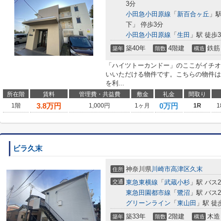
3分
小田急小田原線
「
新百合ヶ丘
」駅
下」 停歩3分
小田急小田原線
「
生田
」駅 徒歩3
築40年
4階建
鉄筋
築年
階数
構造
「ハイツトーカンドー」のここがイチオ
いいただける物件です。こちらの物件は
を利...
所在階
賃料
管理費・共益費
敷金
礼金
間取り
3.8
万円
0万円
1階
1,000円
1ヶ月
1R
1
ビラ久末
神奈川県
川崎市高津区
久末
住所
交通
東急東横線
「
武蔵小杉
」駅 バス2
東急田園都市線
「
鷺沼
」駅 バス2
グリーンライン
「
東山田
」駅 徒
築33年
2階建
木造
築年
階数
構造