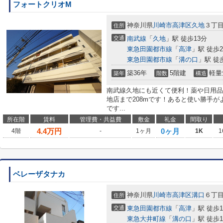
フォートクリオM
神奈川県
川崎市高津区
久地
３丁
住所
交通
南武線
「
久地
」駅 徒歩13分
東急田園都市線
「
高津
」駅 徒歩2
東急田園都市線
「
溝の口
」駅 徒
築36年
5階建
軽量
築年
階数
構造
南武線久地にも近くて便利！薬や日用品
地店まで208mです！あると使い勝手
です...
所在階
賃料
管理費・共益費
敷金
礼金
間取り
4.4
万円
0ヶ月
4階
-
1ヶ月
1K
1
ベレーザタナカ
神奈川県
川崎市高津区
溝口
６丁
住所
交通
東急田園都市線
「
高津
」駅 徒歩1
東急大井町線
「
溝の口
」駅 徒歩1