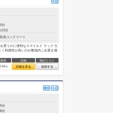
目
0分
歩22分
気泡コンクリート
を買うのに便利なスマイルド ラッグ 久
がよく利便性が高いのが敷地内ごみ置き場
面積
詳細
検討リスト
6.85㎡
詳細を見る
追加する
目
5分
8分