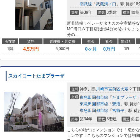
南武線
「
武蔵溝ノ口
」駅 徒歩18
築39年
3階建
鉄筋
築年
階数
構造
新着情報：ベレーザタナカの空室情報な
MG溝口六丁目店(徒歩4分)がありちょ
分の...
所在階
賃料
管理費・共益費
敷金
礼金
間取り
4.5
万円
0ヶ月
0万円
1階
5,000円
1R
スカイコートたまプラーザ
神奈川県
川崎市宮前区
犬蔵
２丁
住所
交通
東急田園都市線
「
たまプラーザ
」
東急田園都市線
「
鷺沼
」駅 徒歩1
東急田園都市線
「
宮前平
」駅 徒
築34年
5階建
鉄筋
築年
階数
構造
こちらの物件はマンションです！暖かな
ョンです！こちらのマンションでは初期