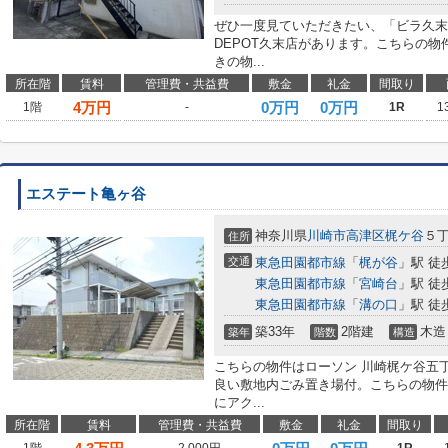
ぜひ一度見ていただきたい、「ビラ久末」で
DEPOT久末店があります。こちらの
きの物...
所在階
賃料
管理費・共益費
敷金
礼金
間取り
4
万円
0万円
0万円
1階
-
1R
1
エステート亀ヶ谷
神奈川県
川崎市高津区
梶ケ谷
５
住所
交通
東急田園都市線
「
梶が谷
」駅 徒
東急田園都市線
「
宮崎台
」駅 徒
東急田園都市線
「
溝の口
」駅 徒
築33年
2階建
木造
築年
階数
構造
こちらの物件はローソン 川崎梶ケ谷五丁
良い敷地内ごみ置き場付。こちらの物件
にアク...
所在階
賃料
管理費・共益費
敷金
礼金
間取り