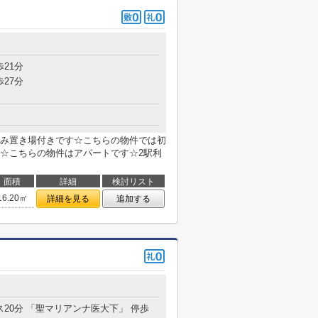
歩21分
歩27分
み置き場付きです☆こちらの物件では初
☆こちらの物件はアパートです☆2駅利
面積
詳細
検討リスト
16.20㎡
詳細を見る
追加する
ス20分 「聖マリアンナ医大下」 停歩