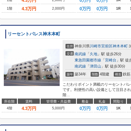
4.3
万円
0万円
0万円
1階
2,000円
1R
4.3
万円
0万円
0万円
1階
2,000円
1R
リーセントパレス神木本町
神奈川県
川崎市宮前区
神木本町
住所
交通
南武線
「
久地
」駅 徒歩26分
東急田園都市線
「
宮崎台
」駅 徒
南武線
「
津田山
」駅 徒歩30分
築34年
4階建
鉄筋
築年
階数
構造
こだわりポイント満載のリーセントパレ
です。利便性の高い設備として注目され
階...
所在階
賃料
管理費・共益費
敷金
礼金
間取り
4.3
万円
0万円
0万円
4階
5,000円
1K