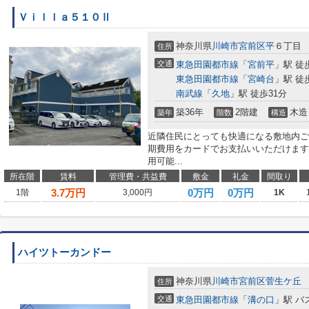
Ｖｉｌｌａ５１０Ⅱ
神奈川県
川崎市宮前区
平
６丁目
住所
交通
東急田園都市線
「
宮前平
」駅 徒
東急田園都市線
「
宮崎台
」駅 徒
南武線
「
久地
」駅 徒歩31分
築36年
2階建
木造
築年
階数
構造
近隣住民にとっても快適になる敷地内ご
期費用をカードでお支払いいただけます
用可能...
所在階
賃料
管理費・共益費
敷金
礼金
間取り
3.7
万円
0万円
0万円
1階
3,000円
1K
ハイツトーカンドー
神奈川県
川崎市宮前区
菅生ケ丘
住所
交通
東急田園都市線
「
溝の口
」駅 バ