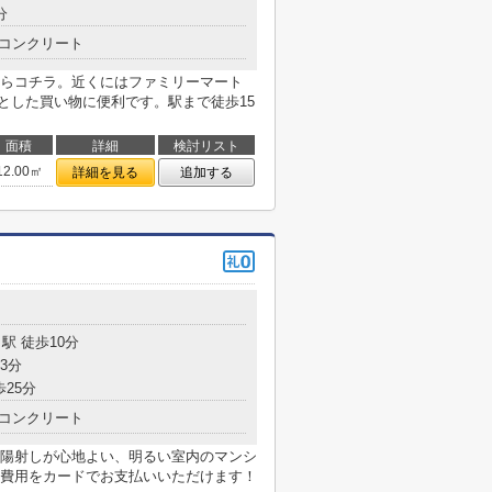
分
コンクリート
らコチラ。近くにはファミリーマート
っとした買い物に便利です。駅まで徒歩15
面積
詳細
検討リスト
12.00㎡
詳細を見る
追加する
目
駅 徒歩10分
3分
歩25分
コンクリート
陽射しが心地よい、明るい室内のマンシ
費用をカードでお支払いいただけます！